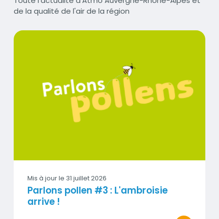
Accroche
Toute l'actualité d'Atmo Auvergne-Rhône-Alpes et
de la qualité de l'air de la région
Parlons pollen #3 : L'ambroisie arrive !
Visuel
Mis à jour le
31 juillet 2026
Parlons pollen #3 : L'ambroisie
arrive !