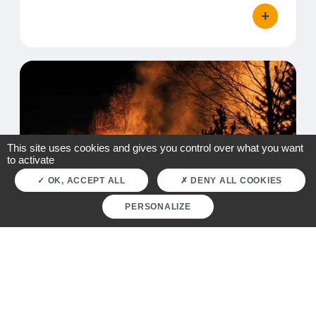
+
bouton d'act
Impact des fumées de l'incendie en Gironde en Auverg
This site uses cookies and gives you control over what you want
to activate
Visuel
OK, ACCEPT ALL
DENY ALL COOKIES
PERSONALIZE
Mis à jour le
11 juillet 2026
Impact des fumées de l'incendie en
Gironde en Auvergne-Rhône-Alpes