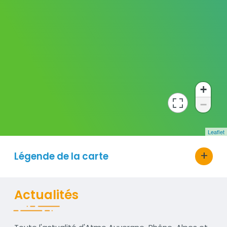
+
−
bouton d'actions
Leaflet
Légende de la carte
Actualités