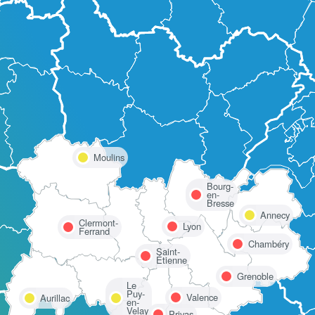
Moulins
Bourg-
en-
Bresse
Annecy
Clermont-
Lyon
Ferrand
Chambéry
Saint-
Étienne
Grenoble
Le
Puy-
Valence
Aurillac
en-
Velay
Privas