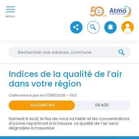
Aller au contenu
Atmo Auvergne-Rhône-Alpe
Aller au premier menu de navigation
Aller à la recherche
MENU
Ouvrir la recherche
Voir les réseaux sociaux
Widget
Rechercher une adresse
Dataviz
Indices de la qualité de l’air
dans votre région
Carte mise à jour le 07/08/2026 - 11:52
AUJOURD'HUI
09 AOÛ
Samedi 8 août, le flux de nord va faiblir et les concentrations
d’ozone repartiront à la hausse. La qualité de l’air sera
dégradée à mauvaise.