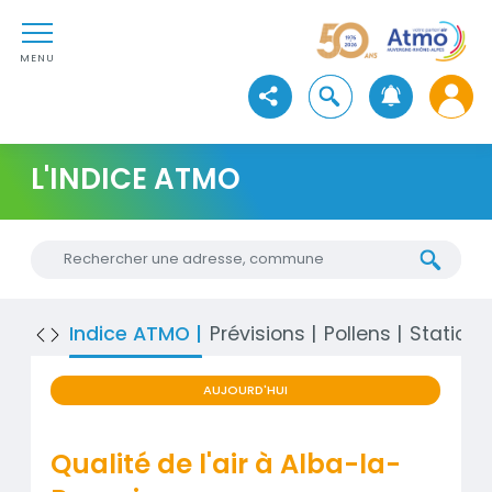
Aller au contenu
Atmo Auvergne-Rhône-Alpe
Aller au premier menu de navigation
Aller à la recherche
MENU
Ouvrir la recherche
Voir les réseaux sociaux
L'INDICE ATMO
Chercher une nouvelle adresse
Indice ATMO
Prévisions
Pollens
Stations
AUJOURD'HUI
Qualité de l'air à Alba-la-