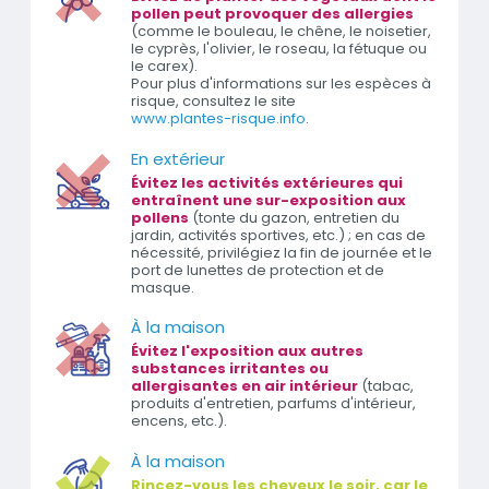
pollen peut provoquer des allergies
(comme le bouleau, le chêne, le noisetier,
le cyprès, l'olivier, le roseau, la fétuque ou
le carex).
Pour plus d'informations sur les espèces à
risque, consultez le site
www.plantes-risque.info
.
En extérieur
Évitez les activités extérieures qui
entraînent une sur-exposition aux
pollens
(tonte du gazon, entretien du
jardin, activités sportives, etc.) ; en cas de
nécessité, privilégiez la fin de journée et le
port de lunettes de protection et de
masque.
À la maison
Évitez l'exposition aux autres
substances irritantes ou
allergisantes en air intérieur
(tabac,
produits d'entretien, parfums d'intérieur,
encens, etc.).
À la maison
Rincez-vous les cheveux le soir, car le