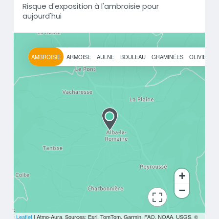
Risque d'exposition à l'ambroisie pour
aujourd'hui
AMBROISIE
ARMOISE
AULNE
BOULEAU
GRAMINÉES
OLIVIER
+
−
bouton d'actions
Leaflet
| Atmo-Aura, Sources: Esri, TomTom, Garmin, FAO, NOAA, USGS, ©