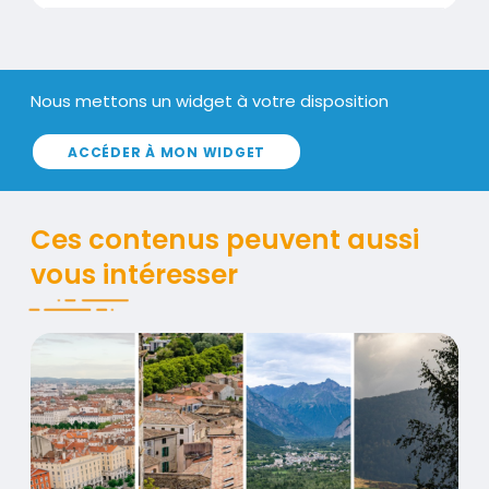
Nous mettons un widget à votre disposition
Texte
ACCÉDER À MON WIDGET
Ces contenus peuvent aussi
vous intéresser