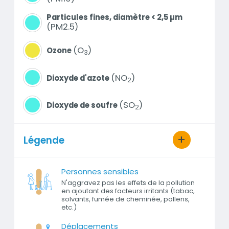
Particules fines, diamètre < 2,5 µm
PM2.5
O
Ozone
3
NO
Dioxyde d'azote
2
SO
Dioxyde de soufre
2
Légende
Personnes sensibles
N'aggravez pas les effets de la pollution
en ajoutant des facteurs irritants (tabac,
solvants, fumée de cheminée, pollens,
etc.)
Déplacements