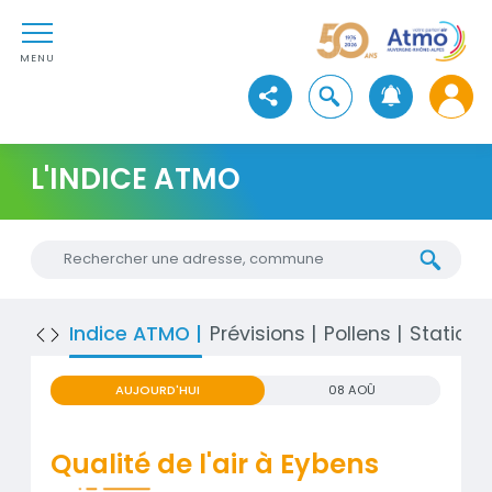
Aller au contenu
Atmo Auvergne-Rhône-Alpe
Aller au premier menu de navigation
Aller à la recherche
MENU
Ouvrir la recherche
Voir les réseaux sociaux
L'INDICE ATMO
Chercher une nouvelle adresse
Indice ATMO
Prévisions
Pollens
Stations
AUJOURD'HUI
08 AOÛ
Qualité de l'air à Eybens