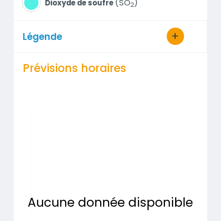
SO
Dioxyde de soufre
2
Légende
Prévisions horaires
L
L
Aucune donnée disponible