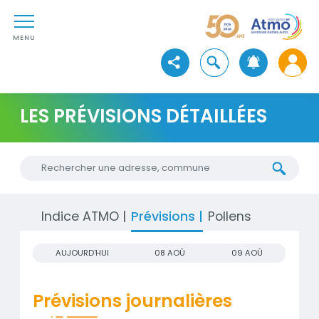
Aller au contenu
Atmo Auvergne-Rhône-Alpe
Aller au premier menu de navigation
Aller à la recherche
MENU
Ouvrir la recherche
Voir les réseaux sociaux
LES PRÉVISIONS DÉTAILLÉES
Chercher une nouvelle adresse
Indice ATMO
Prévisions
Pollens
AUJOURD'HUI
08 AOÛ
09 AOÛ
Prévisions journalières