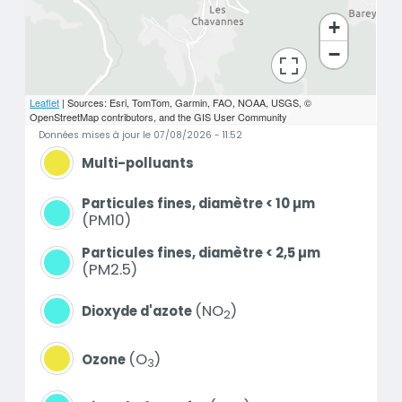
+
−
bouton d'actions
Leaflet
| Sources: Esri, TomTom, Garmin, FAO, NOAA, USGS, ©
OpenStreetMap contributors, and the GIS User Community
Données mises à jour le 07/08/2026 - 11:52
Multi-polluants
Particules fines, diamètre < 10 µm
PM10
Particules fines, diamètre < 2,5 µm
PM2.5
NO
Dioxyde d'azote
2
O
Ozone
3