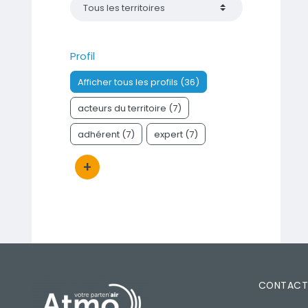
Profil
Afficher tous les profils (36)
acteurs du territoire (7)
adhérent (7)
expert (7)
+
Bouton d'actions
PIED DE PAGE
CONTAC