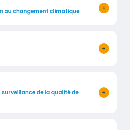
+
bouton d'acti
on au changement climatique
+
bouton d'acti
+
surveillance de la qualité de
bouton d'acti