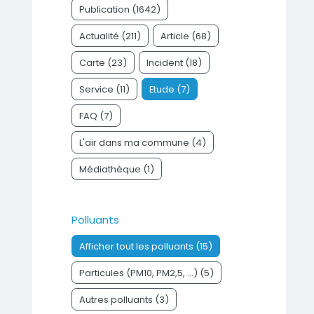
Publication (1642)
Actualité (211)
Article (68)
Carte (23)
Incident (18)
Service (11)
Etude (7)
FAQ (7)
L'air dans ma commune (4)
Médiathèque (1)
Polluants
Afficher tout les polluants (15)
Particules (PM10, PM2,5, ...) (5)
Autres polluants (3)