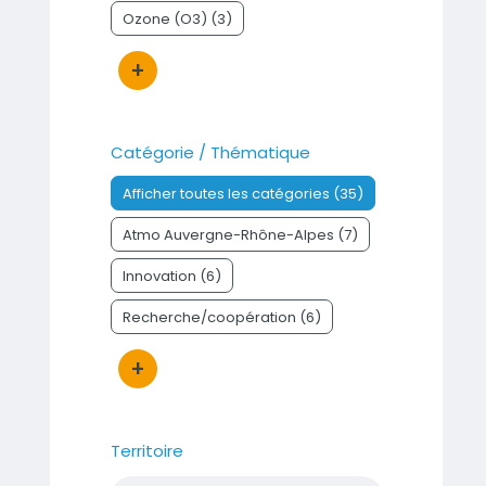
Ozone (O3) (3)
+
Bouton d'actions
Catégorie / Thématique
Afficher toutes les catégories (35)
Atmo Auvergne-Rhône-Alpes (7)
Innovation (6)
Recherche/coopération (6)
+
Bouton d'actions
Territoire