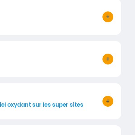
+
bouton d'acti
+
bouton d'acti
+
bouton d'acti
el oxydant sur les super sites