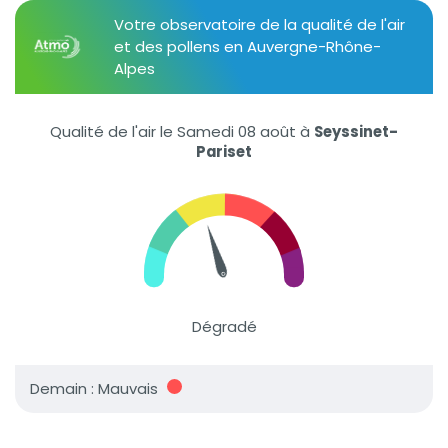
Votre observatoire de la qualité de l'air
et des pollens en Auvergne-Rhône-
Alpes
Qualité de l'air le Samedi 08 août
à
Seyssinet-
Pariset
Dégradé
Demain : Mauvais