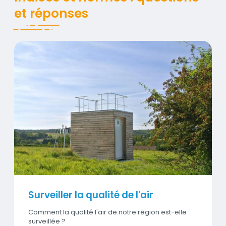
et réponses
Surveiller la qualité de l'air
Contenus
Visuel
Surveiller la qualité de l'air
Comment la qualité l'air de notre région est-elle
surveillée ?