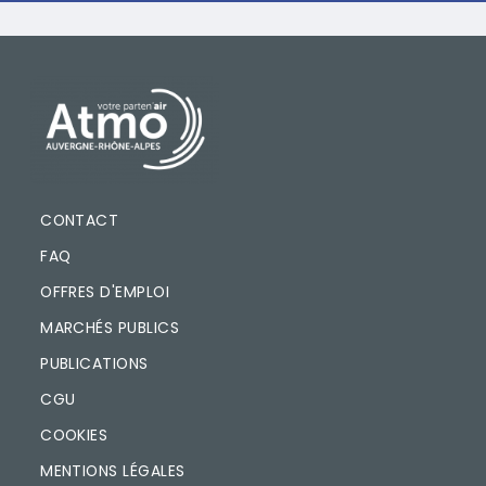
bas
de
page
PIED DE PAGE
CONTACT
FAQ
OFFRES D'EMPLOI
MARCHÉS PUBLICS
PUBLICATIONS
CGU
COOKIES
MENTIONS LÉGALES