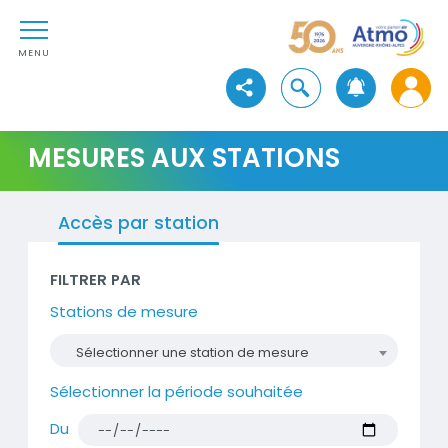
Aller au contenu
Atmo Auvergne-Rhône-Alpe
Aller au premier menu de navigation
Aller à la recherche
MENU
Ouvrir la recherche
Voir les réseaux sociaux
MESURES AUX STATIONS
Widget
Accès par station
Dataviz
FILTRER PAR
Stations de mesure
Sélectionner une station de mesure
Sélectionner la période souhaitée
Du