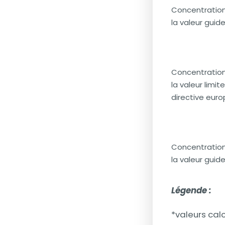
Concentration
la valeur guid
Concentration
la valeur limit
directive eur
Concentration
la valeur guid
Légende :
*valeurs calc