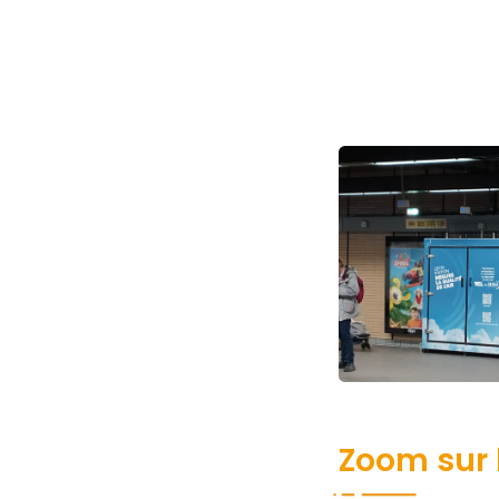
Visuels
Titre
Zoom sur l