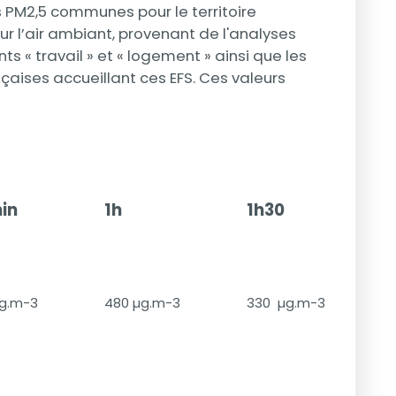
es PM2,5 communes pour le territoire
r l’air ambiant, provenant de l'analyses
 « travail » et « logement » ainsi que les
çaises accueillant ces EFS. Ces valeurs
in
1h
1h30
µg.m-3
480 µg.m-3
330 µg.m-3