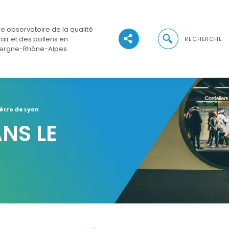
e observatoire de la qualité
Ouvrir la recher
'air et des pollens en
RECHERCHE
Voir les réseaux sociaux
ergne-Rhône-Alpes
étro de Lyon
ANS LE