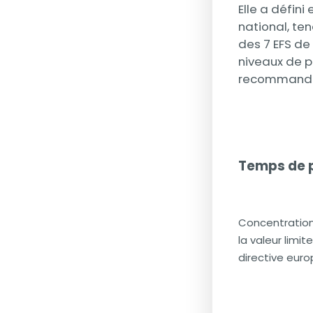
Elle a défini
national, te
des 7 EFS de
niveaux de p
recommandées
Temps de 
Concentration
la valeur limit
directive eur