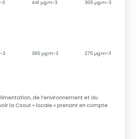
-3
441 µg.m-3
305 µg.m-3
-3
395 µg.m-3
275 µg.m-3
alimentation, de l’environnement et du
voir la Csout « locale » prenant en compte