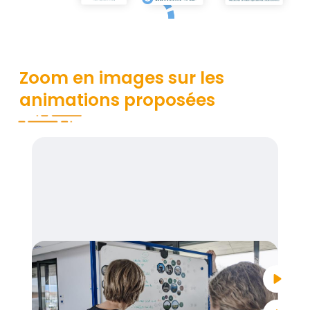
media_im
Zoom en images sur les
animations proposées
Lance