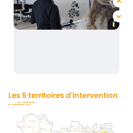
media_im
Les 5 territoires d'intervention
Contenu