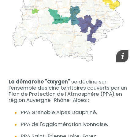
media_im
media_
Contenu
La démarche "Oxygen"
se décline sur
l'ensemble des cinq territoires couverts par un
Plan de Protection de l'Atmosphère (PPA) en
région Auvergne-Rhône-Alpes :
PPA Grenoble Alpes Dauphiné,
PPA de l'agglomération lyonnaise,
PPA Saint-Étienne Loire-Forez,