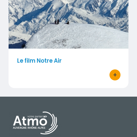
Visuel
Le film Notre Air
+
bouton d'ac
PIED DE PAGE