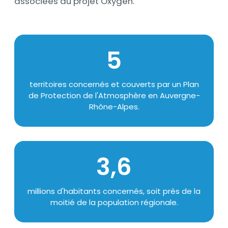
associées au projet Oxygen.
Chiffres
5
Texte
territoires concernés et couverts par un Plan
de Protection de l'Atmosphère en Auvergne-
Rhône-Alpes.
3,6
Texte
millions d'habitants concernés, soit près de la
moitié de la population régionale.
media_im