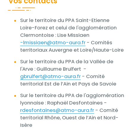
Vos contacts
media_im
Contenu
Sur le territoire du PPA ​​​​​Saint-Etienne
Loire-Forez et celui de l'agglomération
Clermontoise : Lise Missiaen
-lmissiaen@atmo-aura.fr
- Comités
territoriaux Auvergne et Loire/Haute-Loire
Sur le territoire du PPA de la Vallée de
l'Arve : Guillaume Brulfert -
gbrulfert@atmo-aura.fr
- Comité
territorial Est de l’Ain et Pays de Savoie
Sur le territoire du PPA de l'agglomération
lyonnaise : Raphaël Desfontaines -
rdesfontaines@atmo-aura.fr
- Comité
territorial Rhône, Ouest de l’Ain et Nord-
Isère