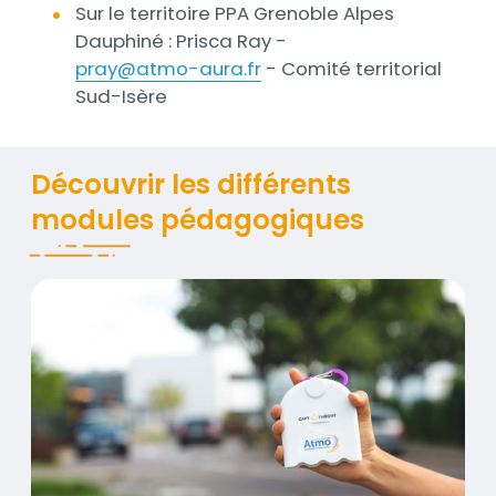
Sur le territoire PPA Grenoble Alpes
Dauphiné : Prisca Ray -
media_im
pray@atmo-aura.fr
- Comité territorial
Sud-Isère
Titre
Découvrir les différents
modules pédagogiques
La Captothèque
Contenus
Visuel