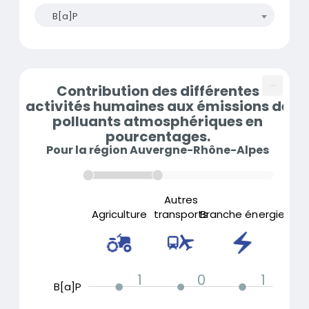
B[a]P
...
Contribution des différentes
activités humaines aux émissions de
polluants atmosphériques en
pourcentages.
Pour la région Auvergne-Rhône-Alpes
Industrie (hors
Autres
Autres
Déchets
Agriculture
transports
Branche énergie
branche énergie)
transports
Tertiaire
1
0
1
B[a]P