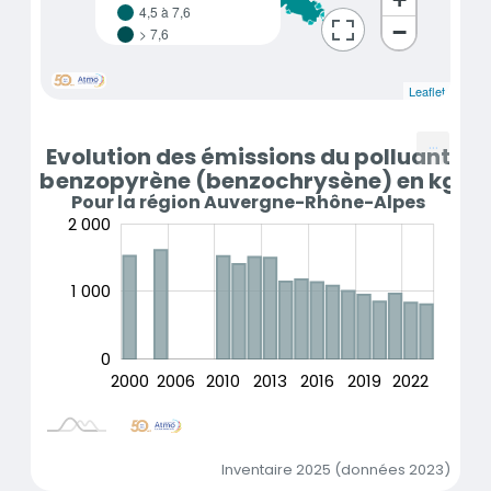
4,5 à 7,6
−
> 7,6
Dezoom
Leaflet
...
Evolution des émissions du polluant
benzo
pyrène (benzo
chrysène) en kg
Pour la région Auvergne-Rhône-Alpes
-2 000
-1 000
3 000
-500
500
2 000
2 000
1 000
0
2005
2007
2020
2014
2018
2012
2000
2006
2010
2013
L
2016
2019
2022
Inventaire 2025 (données 2023)