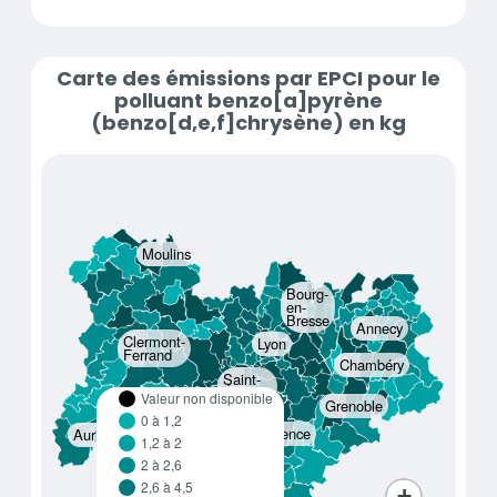
Carte des émissions par EPCI pour le
polluant benzo[a]pyrène
(benzo[d,e,f]chrysène) en kg
Moulins
Bourg-
en-
Bresse
Annecy
Clermont-
Lyon
Ferrand
Chambéry
Saint-
Étienne
Valeur non disponible
Grenoble
0 à 1,2
Le
Valence
Aurillac
Puy-
1,2 à 2
en-
Privas
Velay
2 à 2,6
2,6 à 4,5
+