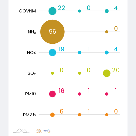
22
0
4
COVNM
0
96
NH₃
19
1
4
COVNM
NOx
0
0
20
SO₂
16
1
1
PM10
6
1
0
PM2.5