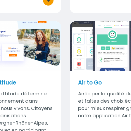
+
bouton d'actions
Rhône-Alpes
de
Air to Go
Visuel
Visuel
ttitude
Air to Go
attitude détermine
Sous-
Anticiper la qualité de 
ironnement dans
titre
et faites des choix éc
 nous vivons. Citoyens
pour mieux respirer g
anisations
notre application Air 
ergne-Rhône-Alpes,
buez en participant