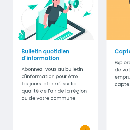
Visuel
Bulletin quotidien
Capt
d'information
Sous-
Explore
Sous-
Abonnez-vous au bulletin
titre
de vot
titre
d'information pour être
empru
toujours informé sur la
capte
qualité de l'air de la région
ou de votre commune