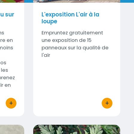
au sur
L'exposition L'air à la
loupe
ns
Sous-
Empruntez gratuitement
tre en
titre
une exposition de 15
 moins
panneaux sur la qualité de
l'air
nos
 les
prenez
ir en
+
+
bouton d'actions
bouton d'acti
Signalement Ambroisie