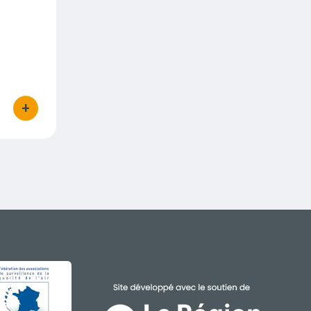
+
bouton d'actions
GE
IMAGE