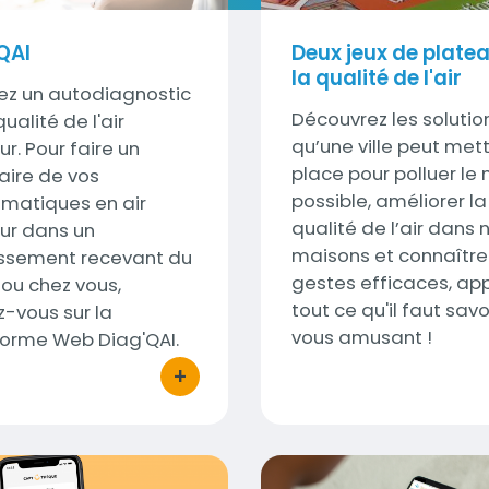
QAI
Deux jeux de plate
la qualité de l'air
ez un autodiagnostic
Sous-
Découvrez les solutio
ualité de l'air
titre
qu’une ville peut met
ur. Pour faire un
place pour polluer le
aire de vos
possible, améliorer la
matiques en air
qualité de l’air dans 
eur dans un
maisons et connaître
issement recevant du
gestes efficaces, ap
 ou chez vous,
tout ce qu'il faut savo
-vous sur la
vous amusant !
forme Web Diag'QAI.
+
bouton d'actions
èque
Plateforme Signal'Air