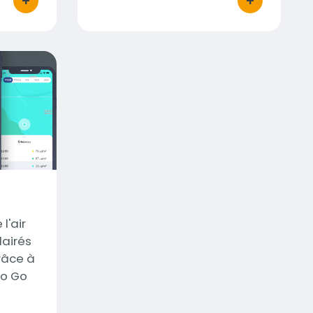
+
+
bouton d'actions
bouton d'acti
l'air
lairés
râce à
to Go