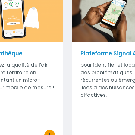
Visuel
Visuel
othèque
Plateforme Signal'A
z la qualité de l'air
Sous-
pour identifier et loca
re territoire en
titre
des problématiques
ntant un micro-
récurrentes ou émer
ur mobile de mesure !
liées à des nuisances
olfactives.