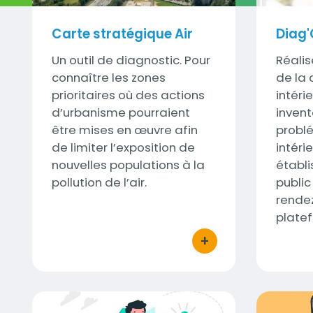
Carte stratégique Air
Diag'
Sous-
Un outil de diagnostic. Pour
Sous-
Réalis
titre
connaître les zones
titre
de la q
prioritaires où des actions
intérie
d’urbanisme pourraient
invent
être mises en œuvre afin
problé
de limiter l’exposition de
intéri
nouvelles populations à la
établ
pollution de l’air.
public
rendez
plate
+
bouton d'actions
Bulletin quotidien d'information
Captoth