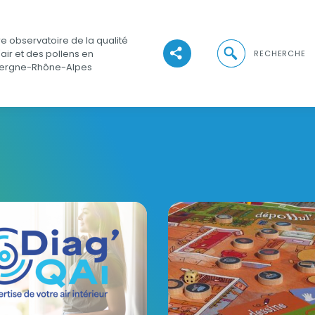
e observatoire de la qualité
Ouvrir la recher
'air et des pollens en
RECHERCHE
Voir les réseaux sociaux
ergne-Rhône-Alpes
Deux jeux de plateau sur l
Visuel
Visuel