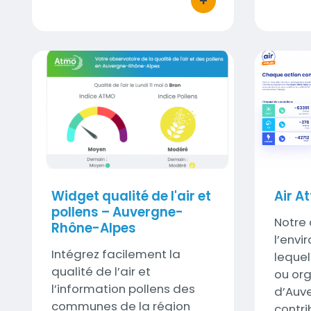
+
bouton d'actions
Widget qualité de l'air et pollens – Auvergne-
Air Attitu
Visuel
Widget qualité de l'air et
Air A
pollens – Auvergne-
Sous-
Notre 
Rhône-Alpes
titre
l’env
Sous-
Intégrez facilement la
lequel
titre
qualité de l’air et
ou org
l’information pollens des
d’Auv
communes de la région
contri