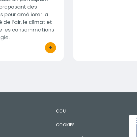
 proposant des
s pour améliorer la
 de l’air, le climat et
re les consommations
gie.
+
bouton d'actions
T
CGU
IMA
COOKIES