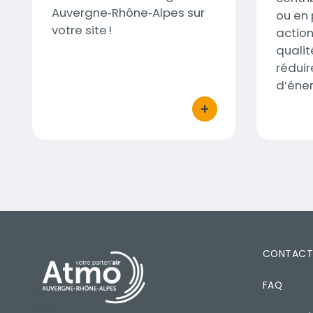
Auvergne‑Rhône‑Alpes sur
ou en
votre site !
action
qualité
rédui
d’éner
+
bouton d'actions
PIED DE PAGE
CONTAC
FAQ