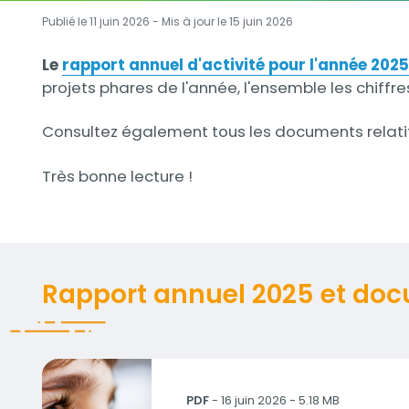
Publié le 11 juin 2026 - Mis à jour le
15 juin 2026
Description
Le
rapport annuel d'activité pour l'année 202
projets phares de l'année, l'ensemble les chiffr
Consultez également tous les documents relati
Très bonne lecture !
Documents
Rapport annuel 2025 et do
RapportAnnuel-2025-Atmo-AuvergneRhôneAlp
PDF
- 16 juin 2026 - 5.18 MB