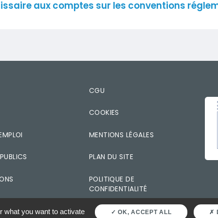
ssaire aux comptes sur les conventions régle
T
CGU
IMA
COOKIES
EMPLOI
MENTIONS LÉGALES
PUBLICS
PLAN DU SITE
IONS
POLITIQUE DE
CONFIDENTIALITÉ
r what you want to activate
OK, ACCEPT ALL