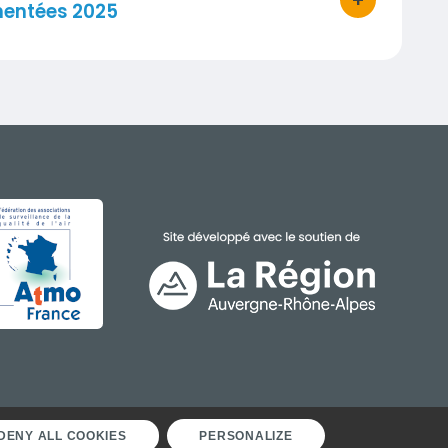
bouton d'acti
mentées 2025
GE
IMAGE
DENY ALL COOKIES
PERSONALIZE