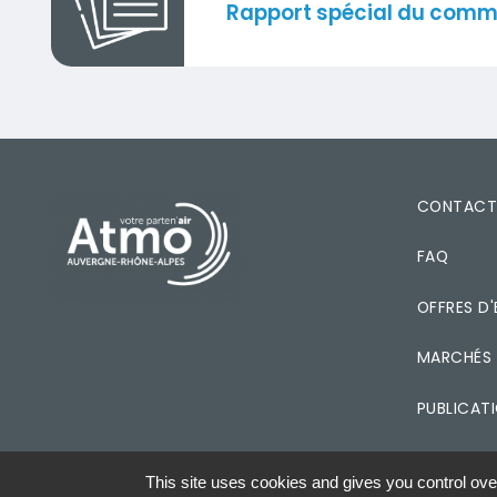
Titre
Rapport spécial du commi
PIED DE PAGE
CONTAC
FAQ
OFFRES D'
MARCHÉS 
PUBLICAT
This site uses cookies and gives you control ove