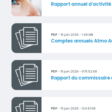
Titre
Rapport annuel d'activit
Comptes-2025-AtmoAuRA-ComptesAnnuels-Pl
PDF
-
15 juin 2026
- 1.49 MB
Titre
Comptes annuels Atmo A
Comptes-2025-AtmoAuRA-RapportCommissai
PDF
-
15 juin 2026
- 975.52 KB
Titre
Rapport du commissaire 
Comptes-2025-AtmoAuRA-RapportSpecial.pdf
PDF
-
15 juin 2026
- 124.61 KB