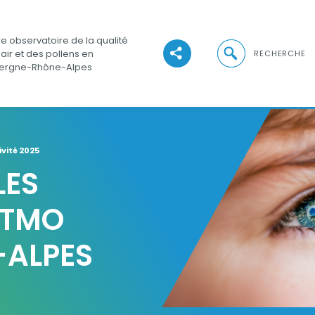
e observatoire de la qualité
Ouvrir la recher
'air et des pollens en
RECHERCHE
Voir les réseaux sociaux
ergne-Rhône-Alpes
vité 2025
LES
ATMO
ALPES