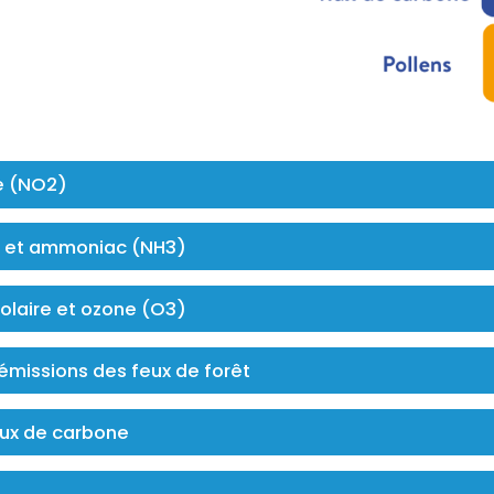
e (NO2)
 et ammoniac (NH3)
laire et ozone (O3)
émissions des feux de forêt
lux de carbone