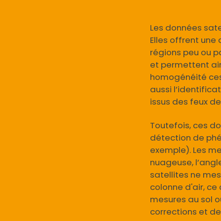
Texte
Les données satel
Elles offrent une
régions peu ou p
et permettent ain
homogénéité ces 
aussi l’identifi
issus des feux de
Toutefois, ces do
détection de phén
exemple). Les me
nuageuse, l’angle
satellites ne me
colonne d'air, ce
mesures au sol 
corrections et d