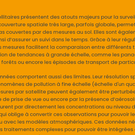
litaires présentent des atouts majeurs pour la surveill
 couverture spatiale très large, parfois globale, perm
as couvertes par des mesures au sol. Elles sont égal
si d’assurer un suivi dans le temps. Grâce à leur régula
mesures facilitent la comparaison entre différents t
cation de tendances à grande échelle, comme les pana
 forêts ou encore les épisodes de transport de partic
nnées comportent aussi des limites. Leur résolution spa
omènes de pollution à fine échelle (échelle d'un quar
sures par satellite peuvent également être perturbée
 de prise de vue ou encore par la présence d’aérosols
surent par directement les concentrations au niveau d
 qui oblige à convertir ces observations pour pouvoir
ou avec les modèles atmosphériques. Ces données né
es traitements complexes pour pouvoir être intégrées 