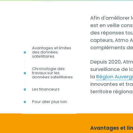
Contenu
Contenu
Afin d'améliorer 
est en veille con
des réponses tou
capteurs, Atmo A
compléments des 
Avantages et limites
des données
satellitaires
Depuis 2020, Atmo
surveillance de l
Chronologie des
travaux sur les
la
Région Auver
données satellitaires
innovantes et trav
Les financeurs
territoire régional
Pour aller plus loin
Titre
Avantages et lim