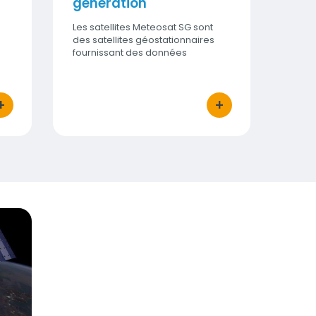
génération
Les satellites Meteosat SG sont
des satellites géostationnaires
fournissant des données
climatiques depuis plus de 40
ans.
+
+
uton d'actions
bouton d'actions