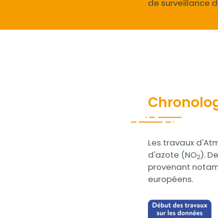
de surveillance de
Chronologi
Contenu
Les travaux d'Atm
d'azote (NO
). D
2
provenant notamm
européens.