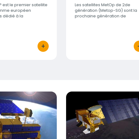
 est le premier satellite
Les satellites MetOp de 2de
amme européen
génération (Metop-SG) sont la
 dédié à la
prochaine génération de
ce de l'atmosphère
satellites en orbite polaire
d’EUMETSAT.
+
bouton d'actions
bo
Titre
Aqua
Visuel