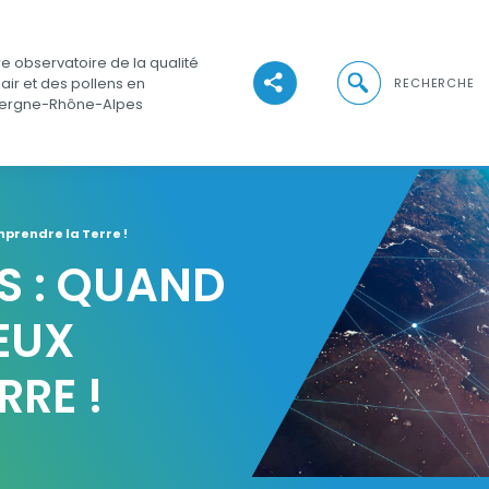
e observatoire de la qualité
Ouvrir la recher
'air et des pollens en
RECHERCHE
Voir les réseaux sociaux
ergne-Rhône-Alpes
mprendre la Terre !
S : QUAND
IEUX
RRE !