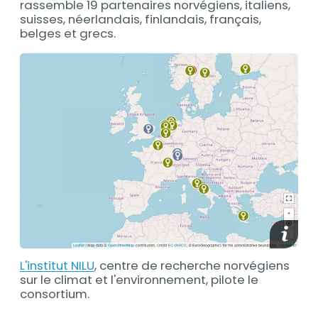
rassemble 19 partenaires norvégiens, italiens,
suisses, néerlandais, finlandais, français,
belges et grecs.
media_
L'institut NILU
, centre de recherche norvégiens
sur le climat et l'environnement, pilote le
consortium.