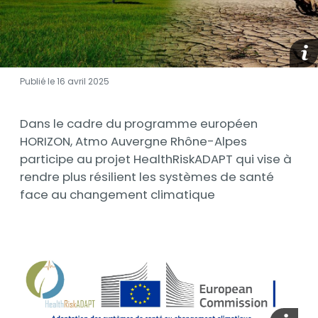
medi
Publié le 16 avril 2025
Introduction
Dans le cadre du programme européen
HORIZON, Atmo Auvergne Rhône-Alpes
participe au projet HealthRiskADAPT qui vise à
rendre plus résilient les systèmes de santé
face au changement climatique
Contenu
Contenu
media_