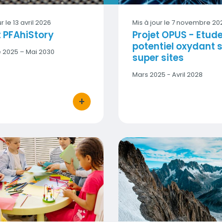
ur le
13 avril 2026
Mis à jour le
7 novembre 20
t PFAhiStory
Projet OPUS - Etud
potentiel oxydant s
 2025 – Mai 2030
super sites
Date
Mars 2025 - Avril 2028
début
-
+
Date
bouton d'actions
fin
églementation de la surveillance de la qualité de l'air
Projet ALP'AERA
Vignette
Vignett