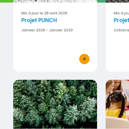
Mis à jour le
28 avril 2026
Mis à jo
Projet PUNCH
Proje
Date
Janvier 2026 - Janvier 2030
Date
Octobre
début
début
-
-
Date
Date
fin
fin
+
bouton d'actions
Projet INFIRE
Nouvelle r
Vignette