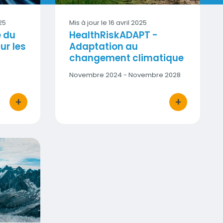
25
Mis à jour le
16 avril 2025
e du
HealthRiskADAPT -
ur les
Adaptation au
changement climatique
Date
Novembre 2024 - Novembre 2028
début
-
+
+
Date
bouton d'actions
bouton d'acti
fin
 intérieur
e