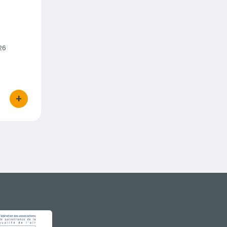
26
+
bouton d'actions
GE
IMAGE