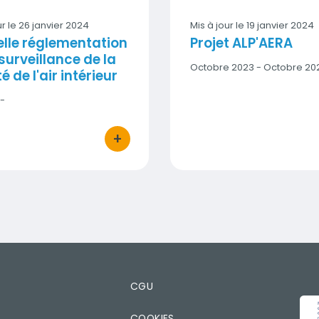
ur le
26 janvier 2024
Mis à jour le
19 janvier 2024
lle réglementation
Projet ALP'AERA
 surveillance de la
Date
Octobre 2023 - Octobre 20
é de l'air intérieur
début
-
-
Date
fin
+
bouton d'actions
T
CGU
IMA
COOKIES