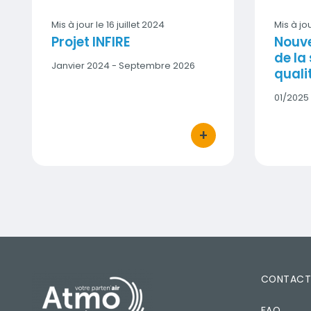
Mis à jour le
16 juillet 2024
Mis à jo
Projet INFIRE
Nouve
de la
Date
Janvier 2024 - Septembre 2026
qualit
début
-
Date
01/2025 
Date
début
fin
-
+
Date
bouton d'actions
fin
PIED DE PAGE
CONTAC
FAQ