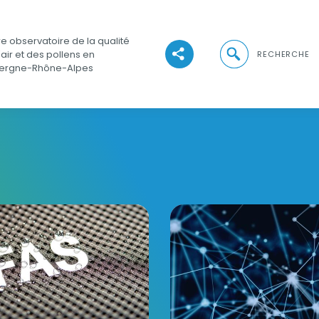
e observatoire de la qualité
Ouvrir la recher
'air et des pollens en
RECHERCHE
Voir les réseaux sociaux
ergne-Rhône-Alpes
hiStory
Projet OPUS - Etude du po
Vignette
Vignett