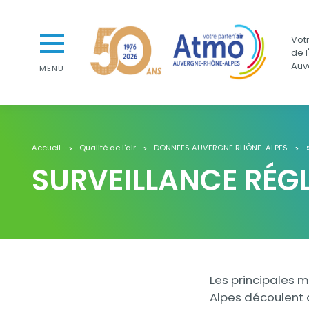
Aller au contenu
Aller au premier menu de navigation
Atmo Auvergne-Rhône-Alpes
Votr
Aller à la recherche
de l
Auv
MENU
Accueil
Qualité de l'air
DONNEES AUVERGNE RHÔNE-ALPES
SURVEILLANCE RÉG
Contenu
Contenu
Les principales m
Alpes découlent 