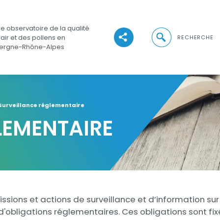
e observatoire de la qualité
Ouvrir la recher
'air et des pollens en
RECHERCHE
Voir les réseaux sociaux
ergne-Rhône-Alpes
Surveillance réglementaire
LEMENTAIRE
issions et actions de surveillance et d’information su
d'obligations réglementaires. Ces obligations sont fi