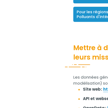
Pour les région
Polluants d'Inté
Mettre à 
leurs miss
Contenu
Les données géné
modélisation) so
Site web :
ht
API et webs
OpenData :