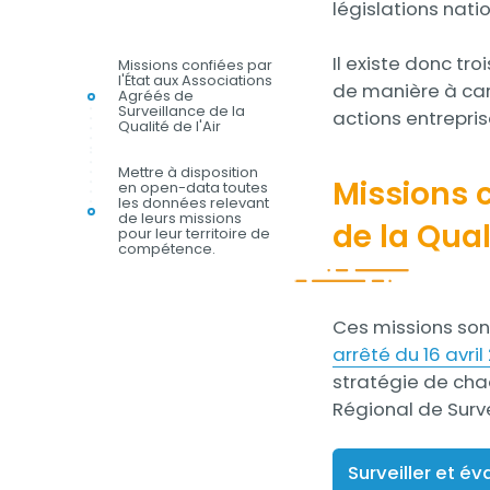
législations nat
Il existe donc tr
Missions confiées par
l'État aux Associations
de manière à cara
Agréés de
Surveillance de la
actions entrepris
Qualité de l'Air
Mettre à disposition
Missions c
en open-data toutes
les données relevant
de leurs missions
de la Quali
pour leur territoire de
compétence.
Contenu
Ces missions sont
arrêté du 16 avril
stratégie de cha
Régional de Survei
Surveiller et év