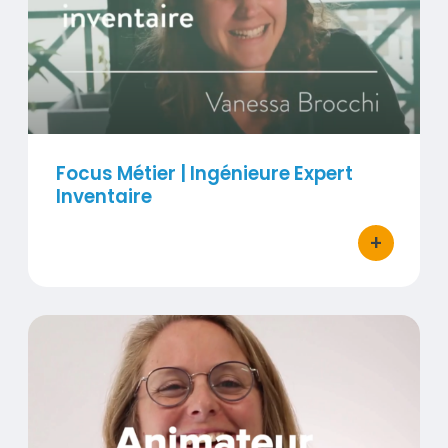
Visuel
Focus Métier | Ingénieure Expert
Inventaire
+
bouton d'ac
Titre
Focus Métier | Animateur scientifique
Contenu