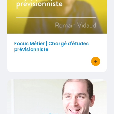
Visuel
​​​Focus Métier | Chargé d'études
prévisionniste
+
bouton d'ac
Titre
Focus Métier | Modélisateur