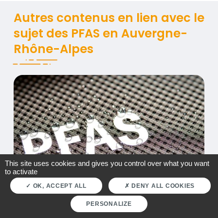
Titre
Autres contenus en lien avec le
sujet des PFAS en Auvergne-
Rhône-Alpes
Atmo engage des travaux sur les « polluants étern
Contenus
Visuel
This site uses cookies and gives you control over what you want
to activate
OK, ACCEPT ALL
DENY ALL COOKIES
PERSONALIZE