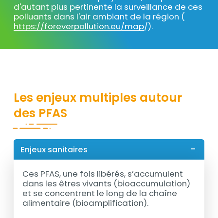
d'autant plus pertinente la surveillance de ces
polluants dans l'air ambiant de la région (
https://foreverpollution.eu/map
/).
Titre
Les enjeux multiples autour
des PFAS
Enjeux sanitaires
Ces PFAS, une fois libérés, s’accumulent
dans les êtres vivants (bioaccumulation)
et se concentrent le long de la chaîne
alimentaire (bioamplification).