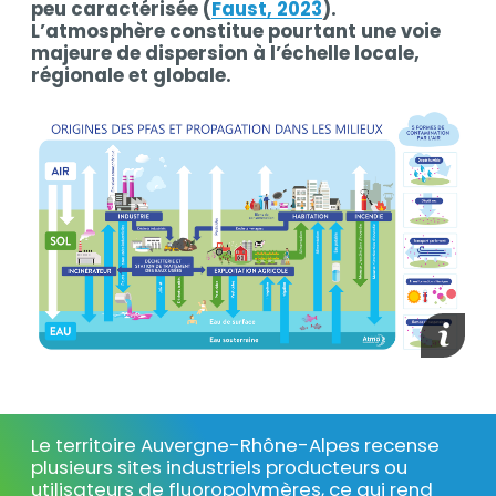
peu caractérisée (
Faust, 2023
).
L’atmosphère constitue pourtant une voie
majeure de dispersion à l’échelle locale,
régionale et globale.
media_
Le territoire Auvergne-Rhône-Alpes recense
Texte
plusieurs sites industriels producteurs ou
utilisateurs de fluoropolymères, ce qui rend