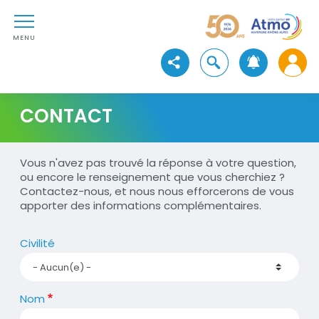
Aller au contenu
Atmo Auvergne-Rhône-Alpe
Aller au premier menu de navigation
Aller à la recherche
MENU
Ouvrir la recherche
Voir les réseaux sociaux
CONTACT
Vous n'avez pas trouvé la réponse à votre question,
ou encore le renseignement que vous cherchiez ?
Contactez-nous, et nous nous efforcerons de vous
apporter des informations complémentaires.
Civilité
Nom