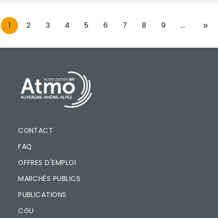
»
1
2
3
4
5
6
7
8
9
…
S
PIED DE PAGE
CONTACT
FAQ
OFFRES D'EMPLOI
MARCHÉS PUBLICS
PUBLICATIONS
CGU