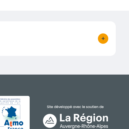
+
bouton d'acti
GE
IMAGE