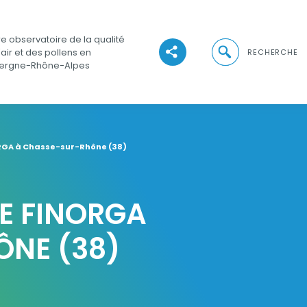
e observatoire de la qualité
Ouvrir la recher
'air et des pollens en
RECHERCHE
Voir les réseaux sociaux
ergne-Rhône-Alpes
RGA à Chasse-sur-Rhône (38)
E FINORGA
NE (38)