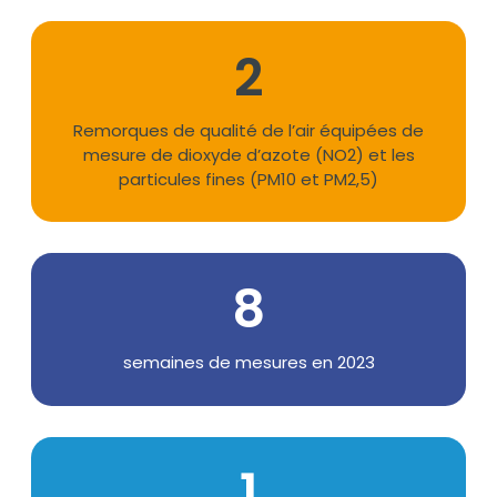
Chiffres
2
Texte
Remorques de qualité de l’air équipées de
mesure de dioxyde d’azote (NO2) et les
particules fines (PM10 et PM2,5)
8
Texte
semaines de mesures en 2023
1