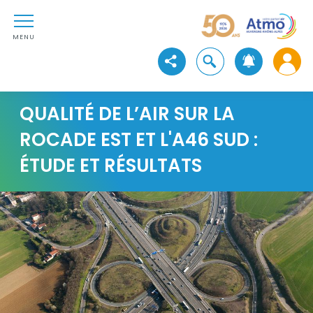
Aller au contenu
Atmo Auvergne-Rhône-Alpe
Aller au premier menu de navigation
Aller à la recherche
MENU
Ouvrir la recherche
Voir les réseaux sociaux
QUALITÉ DE L’AIR SUR LA
ROCADE EST ET L'A46 SUD :
ÉTUDE ET RÉSULTATS
Visuel