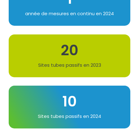
Texte
année de mesures en continu en 2024
20
Texte
Sites tubes passifs en 2023
10
Texte
Sites tubes passifs en 2024