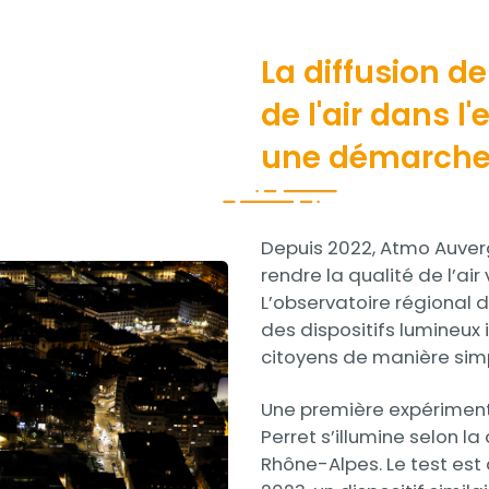
La diffusion de
de l'air dans l
une démarche
Contenu
Depuis 2022, Atmo Auverg
rendre la qualité de l’air
L’observatoire régional de
des dispositifs lumineux 
citoyens de manière simp
Une première expérimentat
Perret s’illumine selon l
Rhône-Alpes. Le test est 