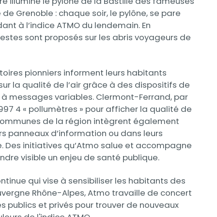
ire illumine le pylône de la Bastille des fameuses
e de Grenoble : chaque soir, le pylône, se pare
ant à l’indice ATMO du lendemain. En
stes sont proposés sur les abris voyageurs de
itoires pionniers informent leurs habitants
r
ur la qualité de l’air grâce à des dispositifs de
à messages variables. Clermont-Ferrand, par
1997 4 « pollumètres » pour afficher la qualité de
urs communes de la région intègrent également
urs panneaux d’information ou dans leurs
. Des initiatives qu’Atmo salue et accompagne
endre visible un enjeu de santé publique.
inue qui vise à sensibiliser les habitants des
 Auvergne Rhône-Alpes, Atmo travaille de concert
 publics et privés pour trouver de nouveaux