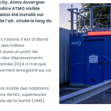
Incity, Atmo Auvergne-
ndice ATMO visible
insi été installé sur
 l’air, située le long du
 raisons. Il est d’abord
 des milliers
 aussi un point de
ré des dépassements
 L’année 2024 a marqué
sement enregistré sur ce
la moitié des habitants
ons de NO₂ supérieures
le de la Santé (OMS).