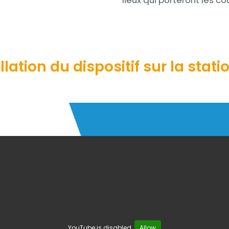
lieux qui porteront les co
llation du dispositif sur la stat
YouTube is disabled.
Allow