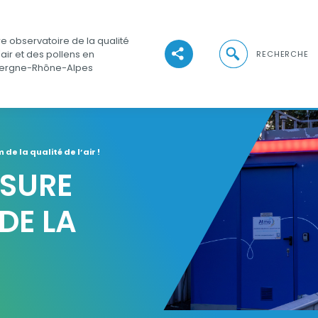
e observatoire de la qualité
Ouvrir la recher
'air et des pollens en
RECHERCHE
Voir les réseaux sociaux
ergne-Rhône-Alpes
e la qualité de l’air !
ESURE
DE LA