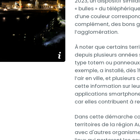
2023, un dispositif simila
« bulles » du téléphériqu
d’une couleur correspond
complément, des bons ge
l’agglomération.
À noter que certains terr
media_image_legende_affiche
depuis plusieurs années s
type totem ou panneaux 
exemple, a installé, dès 
l’air en ville, et plusie
cette information sur le
applications smartphone
car elles contribuent à r
Dans cette démarche cont
territoires de la région
avec d'autres organismes