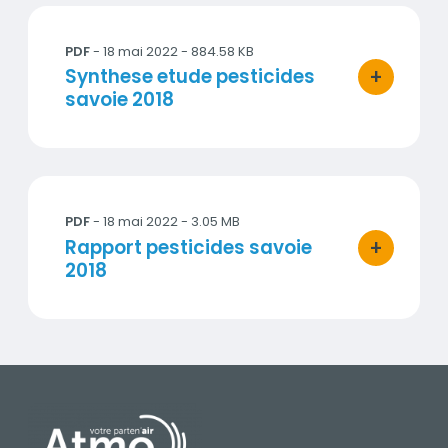
Synthese etude pesticides savoie 2018
PDF
- 18 mai 2022 - 884.58 KB
+
Titre
Synthese etude pesticides
bouton d'ac
savoie 2018
Rapport pesticides savoie 2018
PDF
- 18 mai 2022 - 3.05 MB
+
Titre
Rapport pesticides savoie
bouton d'ac
2018
PIED DE PAGE