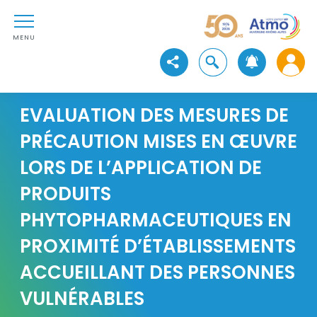
Aller au contenu
Atmo Auvergne-Rhône-Alpe
Aller au premier menu de navigation
Aller à la recherche
MENU
Ouvrir la recherche
Voir les réseaux sociaux
EVALUATION DES MESURES DE
PRÉCAUTION MISES EN ŒUVRE
LORS DE L’APPLICATION DE
PRODUITS
PHYTOPHARMACEUTIQUES EN
PROXIMITÉ D’ÉTABLISSEMENTS
ACCUEILLANT DES PERSONNES
VULNÉRABLES