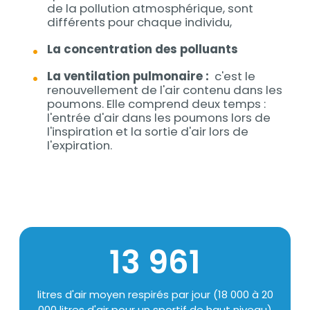
de la pollution atmosphérique, sont
différents pour chaque individu,
La concentration des polluants
La ventilation pulmonaire :
c'est le
renouvellement de l'air contenu dans les
poumons. Elle comprend deux temps :
l'entrée d'air dans les poumons lors de
l'inspiration et la sortie d'air lors de
l'expiration.
Chiffres
13 995
Texte
litres d'air moyen respirés par jour (18 000 à 20
000 litres d'air pour un sportif de haut niveau)