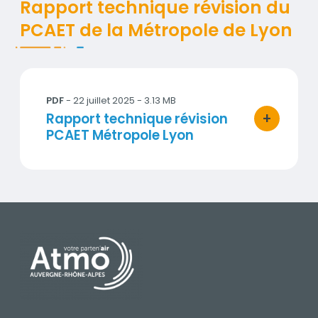
Rapport technique révision du
PCAET de la Métropole de Lyon
20250527_Rapport_technique_PCAET_Lyon.pdf
PDF
- 22 juillet 2025 - 3.13 MB
+
Titre
Rapport technique révision
bouton d'ac
PCAET Métropole Lyon
PIED DE PAGE