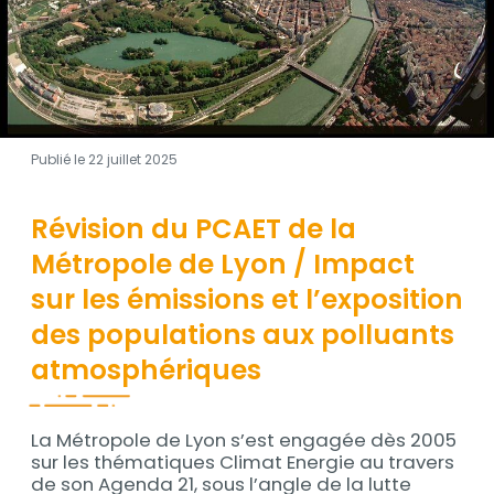
Publié le 22 juillet 2025
Révision du PCAET de la
Description
Métropole de Lyon / Impact
sur les émissions et l’exposition
des populations aux polluants
atmosphériques
La Métropole de Lyon s’est engagée dès 2005
sur les thématiques Climat Energie au travers
de son Agenda 21, sous l’angle de la lutte