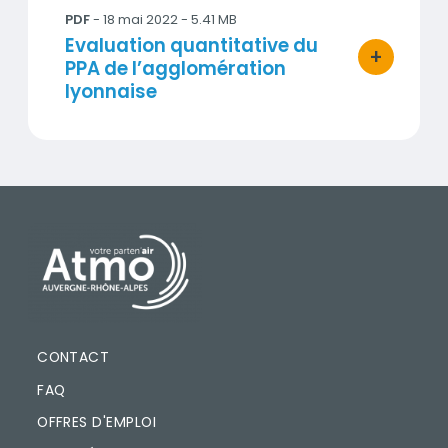
PDF
- 18 mai 2022 - 5.41 MB
Titre
Evaluation quantitative du
+
bouton d'ac
PPA de l’agglomération
lyonnaise
PIED DE PAGE
CONTACT
FAQ
OFFRES D'EMPLOI