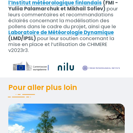
l’Institut météorologique finlandais
(FMI -
Yuliia Palamarchuk et Mikhail Sofiev)
pour
leurs commentaires et recommandations
éclairés concernant la modélisation des
pollens dans le cadre du projet, ainsi que le
Laboratoire de Météorologie Dynamique
(LMD/IPSL)
pour leur soutien concernant la
mise en place et l’utilisation de CHIMERE
v2023r3.
Titre
Pour aller plus loin
HealthRiskADAPT - Adaptation au changement cl
Contenus