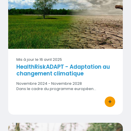
Vignette
Mis à jour le
16 avril 2025
HealthRiskADAPT - Adaptation au
changement climatique
Date
Novembre 2024 - Novembre 2028
début
Dans le cadre du programme européen…
-
Date
+
bouton d'ac
fin
Les pollens