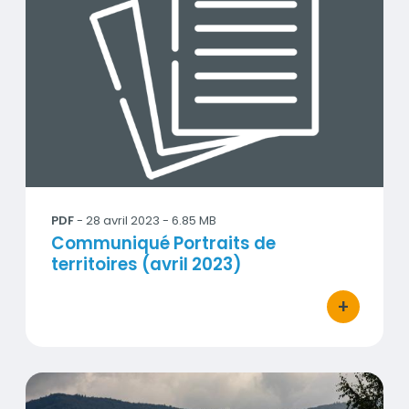
PDF
- 28 avril 2023 - 6.85 MB
Titre
Communiqué Portraits de
territoires (avril 2023)
+
bouton d'ac
Portraits_territoires_Diaporama_27042023.pdf