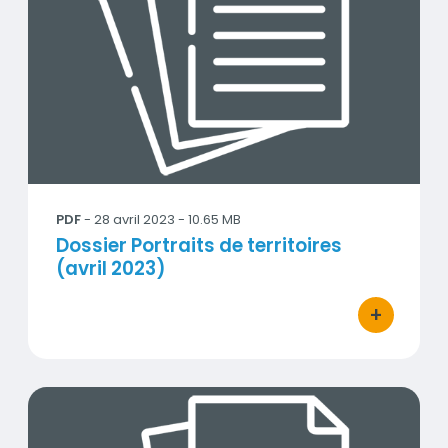
PDF
- 28 avril 2023 - 10.65 MB
Titre
Dossier Portraits de territoires
(avril 2023)
+
bouton d'ac
ATMO-2022_Communique-Presse_VDEF.pdf