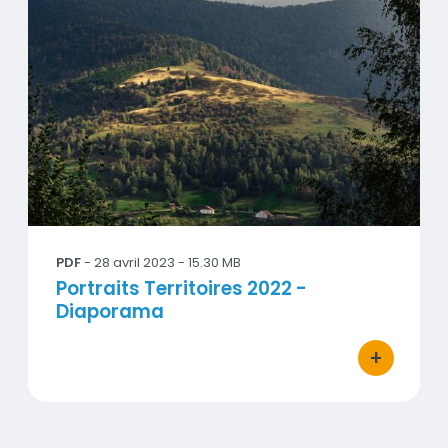
PDF
-
28 avril 2023
- 15.30 MB
Titre
Portraits Territoires 2022 -
Diaporama
+
bouton d'ac