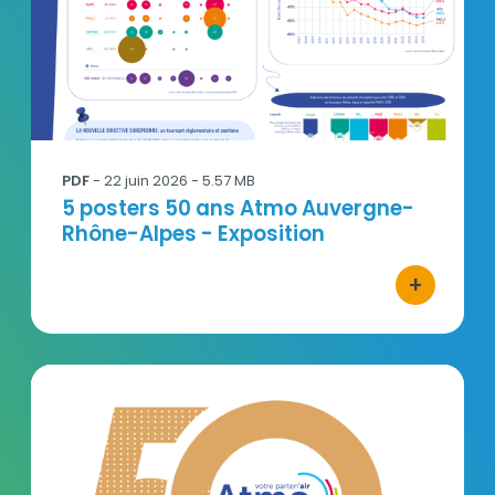
PDF
-
22 juin 2026
- 5.57 MB
Titre
5 posters 50 ans Atmo Auvergne-
Rhône-Alpes - Exposition
+
bouton d'ac
DossierPresse-AtmoAuRA-50 ans-Anniversaire-J