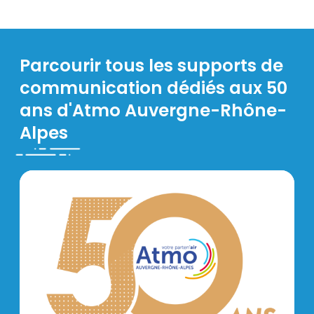
Parcourir tous les supports de
communication dédiés aux 50
ans d'Atmo Auvergne-Rhône-
Alpes
Frise-Exposition-AtmoAuRA-50 ans-Anniversaire