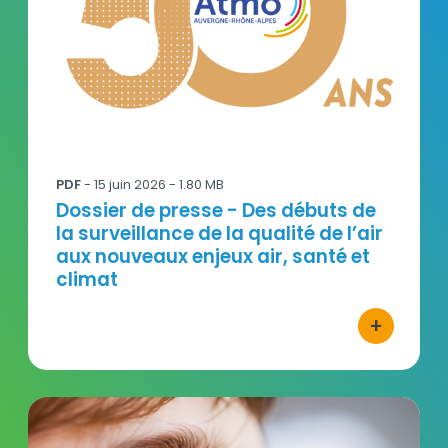
PDF
-
15 juin 2026
- 1.80 MB
Titre
Dossier de presse - Des débuts de
la surveillance de la qualité de l’air
aux nouveaux enjeux air, santé et
climat
+
bouton d'ac
RapportAnnuel-2025-Atmo-AuvergneRhôneAlpes