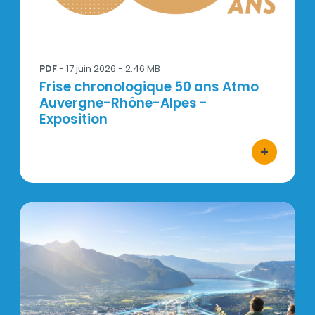
PDF
-
17 juin 2026
- 2.46 MB
Titre
Frise chronologique 50 ans Atmo
Auvergne-Rhône-Alpes -
Exposition
+
bouton d'ac
MIZU-ATMO-Projet_associatif_2026_2031-V.WEB