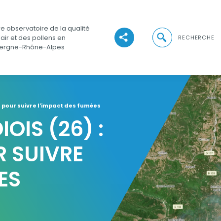
e observatoire de la qualité
Ouvrir la recher
'air et des pollens en
RECHERCHE
Voir les réseaux sociaux
ergne-Rhône-Alpes
on pour suivre l'impact des fumées
OIS (26) :
R SUIVRE
ES