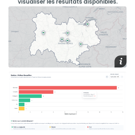
visualiser les résultats disponibles.
media_