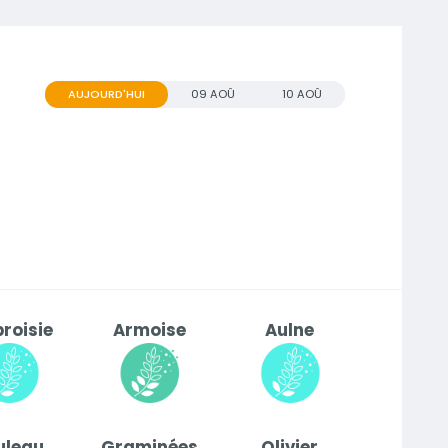
AUJOURD'HUI
09 AOÛ
10 AOÛ
roisie
Armoise
Aulne
uleau
Graminées
Olivier