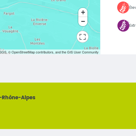
Éle
+
−
Ex
bouton d'actions
SGS, © OpenStreetMap contributors, and the GIS User Community
e-Rhône-Alpes