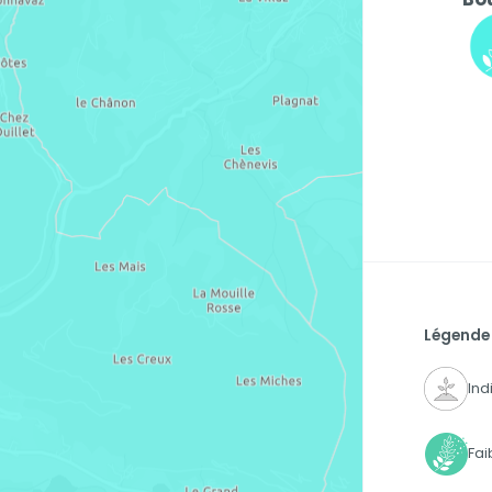
Légende
Ind
Fai