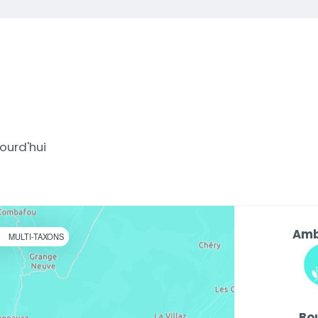
ourd'hui
Amb
R
MULTI-TAXONS
Bo