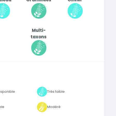
Multi-
taxons
isponible
Très faible
ble
Modéré