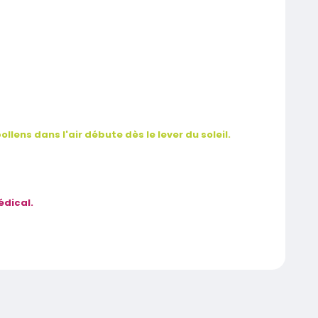
llens dans l'air débute dès le lever du soleil.
édical.