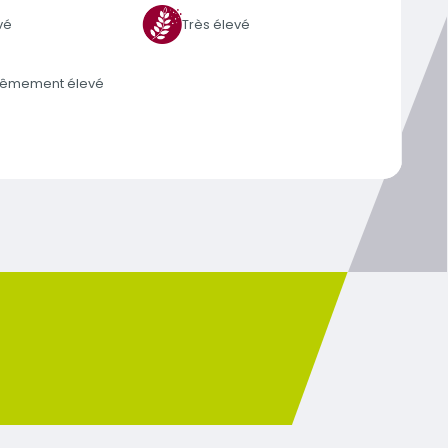
vé
Très élevé
trêmement élevé