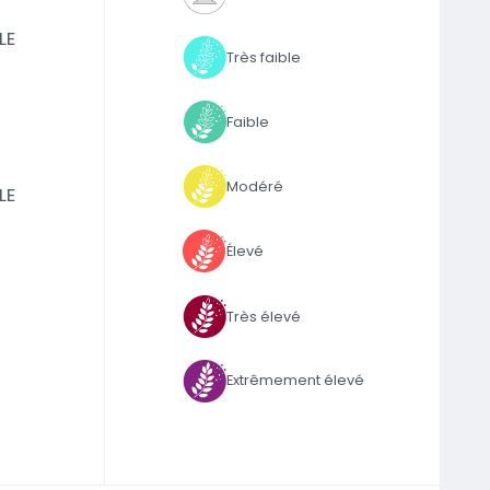
LE
Très faible
Faible
Modéré
LE
Élevé
Très élevé
Extrêmement élevé