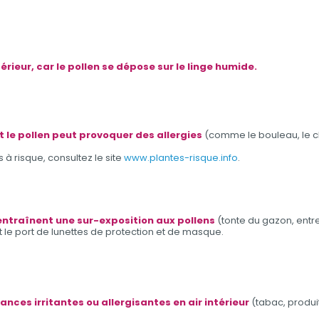
xtérieur, car le pollen se dépose sur le linge humide.
 le pollen peut provoquer des allergies
(comme le bouleau, le chên
 à risque, consultez le site
www.plantes-risque.info
.
i entraînent une sur-exposition aux pollens
(tonte du gazon, entret
et le port de lunettes de protection et de masque.
ances irritantes ou allergisantes en air intérieur
(tabac, produit