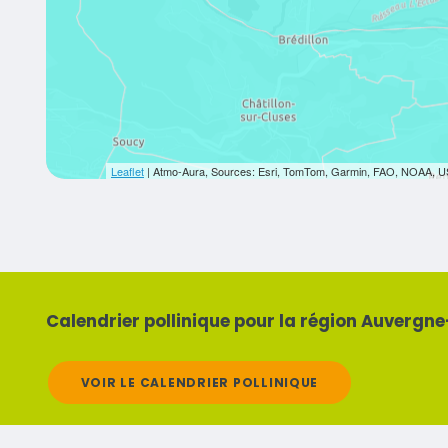
Leaflet
| Atmo-Aura, Sources: Esri, TomTom, Garmin, FAO, NOAA, U
Titre
Calendrier pollinique pour la région Auvergn
VOIR LE CALENDRIER POLLINIQUE