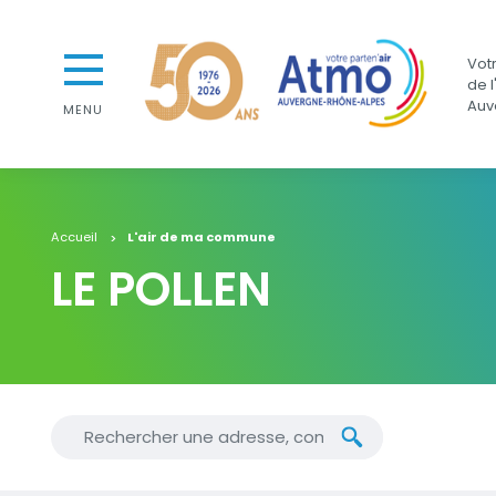
Aller au contenu
Aller au premier menu de navigation
Atmo Auvergne-Rhône-Alpes
Votr
Aller à la recherche
de l
Auv
MENU
Accueil
L'air de ma commune
LE POLLEN
Chercher une nouvelle adresse