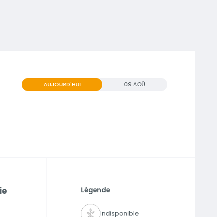
AUJOURD'HUI
09 AOÛ
ie
Légende
Indisponible