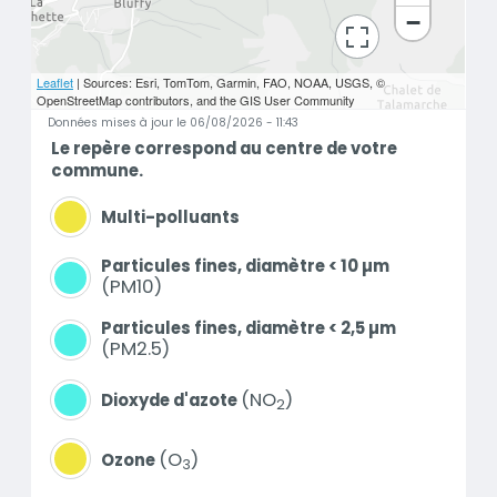
−
bouton d'actions
Leaflet
| Sources: Esri, TomTom, Garmin, FAO, NOAA, USGS, ©
OpenStreetMap contributors, and the GIS User Community
Données mises à jour le 06/08/2026 - 11:43
Le repère correspond au centre de votre
commune.
Multi-polluants
Particules fines, diamètre < 10 µm
PM10
Particules fines, diamètre < 2,5 µm
PM2.5
NO
Dioxyde d'azote
2
O
Ozone
3