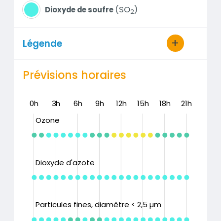
SO
Dioxyde de soufre
2
Légende
Prévisions horaires
0h
3h
6h
9h
L
12h
15h
18h
21h
Ozone
Dioxyde d'azote
L
Particules fines, diamètre < 2,5 µm