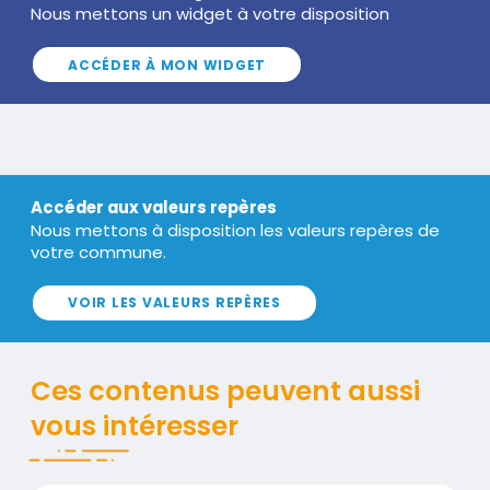
Nous mettons un widget à votre disposition
Texte
ACCÉDER À MON WIDGET
Titre
Accéder aux valeurs repères
Nous mettons à disposition les valeurs repères de
Texte
votre commune.
VOIR LES VALEURS REPÈRES
Ces contenus peuvent aussi
vous intéresser
Publication