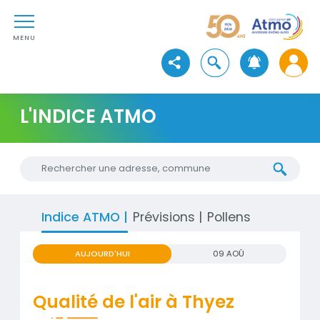
Aller au contenu
Atmo Auvergne-Rhône-Alpe
Aller au premier menu de navigation
Aller à la recherche
MENU
Ouvrir la recherche
Voir les réseaux sociaux
L'INDICE ATMO
Chercher une nouvelle adresse
Indice ATMO
Prévisions
Pollens
AUJOURD'HUI
09 AOÛ
Qualité de l'air à Thyez