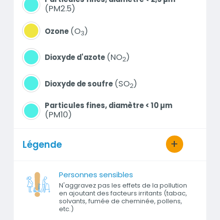
PM2.5
O
Ozone
3
NO
Dioxyde d'azote
2
SO
Dioxyde de soufre
2
Particules fines, diamètre < 10 µm
PM10
Légende
Personnes sensibles
N'aggravez pas les effets de la pollution
en ajoutant des facteurs irritants (tabac,
solvants, fumée de cheminée, pollens,
etc.)