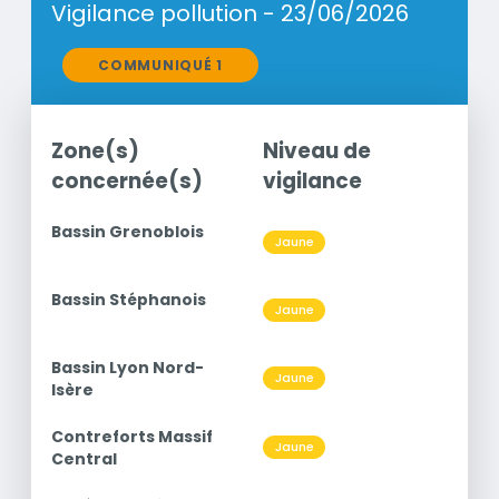
Vigilance pollution - 23/06/2026
Communiqués
COMMUNIQUÉ 1
Zone(s)
Niveau de
Po
concernée(s)
vigilance
c
titre
Bassin Grenoblois
Niveau
Jaune
O3
titre
Bassin Stéphanois
Niveau
Jaune
O3
titre
Bassin Lyon Nord-
Niveau
Jaune
O3
Isère
titre
Contreforts Massif
Niveau
Jaune
O3
Central