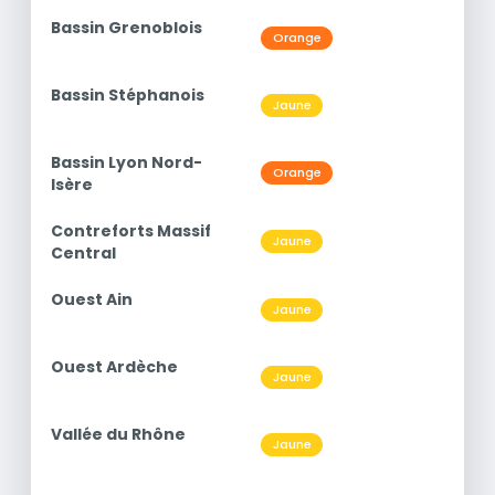
titre
Bassin Grenoblois
Niveau
Orange
O3
titre
Bassin Stéphanois
Niveau
Jaune
O3
titre
Bassin Lyon Nord-
Niveau
Orange
O3
Isère
titre
Contreforts Massif
Niveau
Jaune
O3
Central
titre
Ouest Ain
Niveau
Jaune
O3
titre
Ouest Ardèche
Niveau
Jaune
O3
titre
Vallée du Rhône
Niveau
Jaune
O3