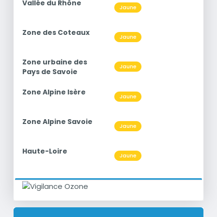
titre
Vallée du Rhône
Niveau
Jaune
O3
titre
Zone des Coteaux
Niveau
Jaune
O3
titre
Zone urbaine des
Niveau
Jaune
O3
Pays de Savoie
titre
Zone Alpine Isère
Niveau
Jaune
O3
titre
Zone Alpine Savoie
Niveau
Jaune
O3
titre
Haute-Loire
Niveau
Jaune
O3