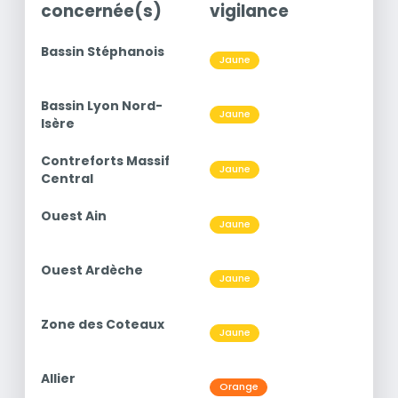
concernée(s)
vigilance
c
titre
Bassin Stéphanois
Niveau
Jaune
PM1
titre
Bassin Lyon Nord-
Niveau
Jaune
PM1
Isère
titre
Contreforts Massif
Niveau
Jaune
PM1
Central
titre
Ouest Ain
Niveau
Jaune
PM1
titre
Ouest Ardèche
Niveau
Jaune
PM1
titre
Zone des Coteaux
Niveau
Jaune
PM1
titre
Allier
Niveau
Orange
PM1