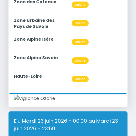
titre
Zone des Coteaux
Niveau
Jaune
O3
titre
Zone urbaine des
Niveau
Jaune
O3
Pays de Savoie
titre
Zone Alpine Isère
Niveau
Jaune
O3
titre
Zone Alpine Savoie
Niveau
Jaune
O3
titre
Haute-Loire
Niveau
Jaune
O3
Du Mardi 23 juin 2026 - 00:00 au Mardi 23
juin 2026 - 23:59