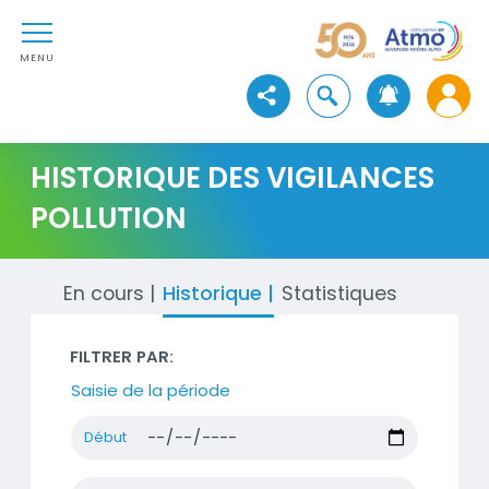
Aller au contenu
Atmo Auvergne-Rhône-Alpe
Aller au premier menu de navigation
Aller à la recherche
MENU
Ouvrir la recherche
Voir les réseaux sociaux
HISTORIQUE DES VIGILANCES
POLLUTION
En cours
Historique
Statistiques
FILTRER PAR:
Saisie de la période
Début