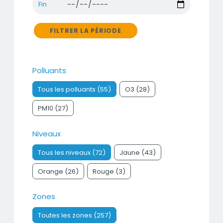
Fin
FILTRER LA PÉRIODE
Polluants
Tous les polluants (55)
O3 (28)
PM10 (27)
Niveaux
Tous les niveaux (72)
Jaune (43)
Orange (26)
Rouge (3)
Zones
Toutes les zones (257)