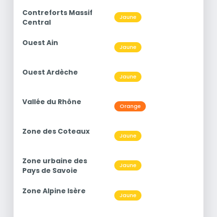
titre
Contreforts Massif
Niveau
Jaune
O3
Central
titre
Ouest Ain
Niveau
Jaune
O3
titre
Ouest Ardèche
Niveau
Jaune
O3
titre
Vallée du Rhône
Niveau
Orange
O3
titre
Zone des Coteaux
Niveau
Jaune
O3
titre
Zone urbaine des
Niveau
Jaune
O3
Pays de Savoie
titre
Zone Alpine Isère
Niveau
Jaune
O3