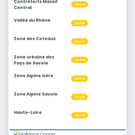
titre
Contreforts Massif
Niveau
Jaune
O3
Central
titre
Vallée du Rhône
Niveau
Jaune
O3
titre
Zone des Coteaux
Niveau
Jaune
O3
titre
Zone urbaine des
Niveau
Jaune
O3
Pays de Savoie
titre
Zone Alpine Isère
Niveau
Jaune
O3
titre
Zone Alpine Savoie
Niveau
Jaune
O3
titre
Haute-Loire
Niveau
Jaune
O3