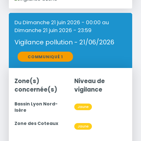
Du Dimanche 21 juin 2026 - 00:00 au
Dimanche 21 juin 2026 - 23:59
Vigilance pollution - 21/06/2026
Communiqués
COMMUNIQUÉ 1
Zone(s)
Niveau de
Po
concernée(s)
vigilance
c
titre
Bassin Lyon Nord-
Niveau
Jaune
O3
Isère
titre
Zone des Coteaux
Niveau
Jaune
O3