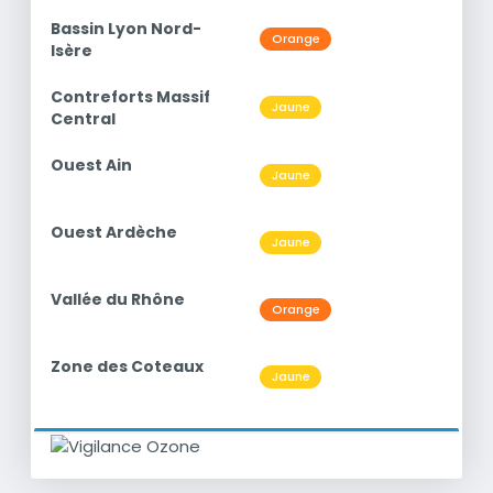
titre
Bassin Lyon Nord-
Niveau
Orange
O3
Isère
titre
Contreforts Massif
Niveau
Jaune
O3
Central
titre
Ouest Ain
Niveau
Jaune
O3
titre
Ouest Ardèche
Niveau
Jaune
O3
titre
Vallée du Rhône
Niveau
Orange
O3
titre
Zone des Coteaux
Niveau
Jaune
O3