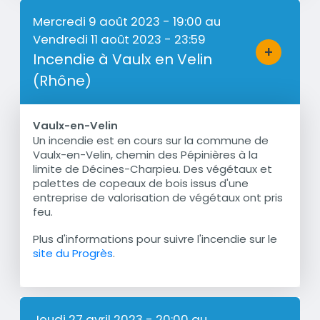
Mercredi 9 août 2023 - 19:00
au
Vendredi 11 août 2023 - 23:59
+
Incendie à Vaulx en Velin
Bouton d'a
(Rhône)
Vaulx-en-Velin
Un incendie est en cours sur la commune de
Résumé
Vaulx-en-Velin, chemin des Pépinières à la
limite de Décines-Charpieu. Des végétaux et
palettes de copeaux de bois issus d'une
entreprise de valorisation de végétaux ont pris
feu.
Plus d'informations pour suivre l'incendie sur le
site du Progrès
.
Jeudi 27 avril 2023 - 20:00
au