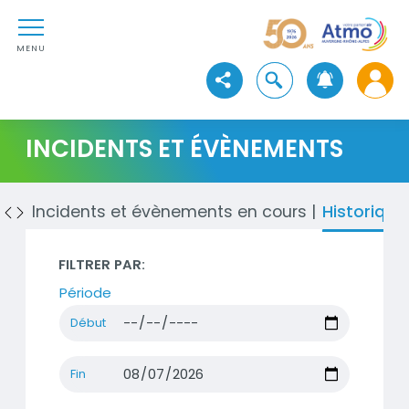
Aller au contenu
Atmo Auvergne-Rhône-Alpe
Aller au premier menu de navigation
Aller à la recherche
MENU
Ouvrir la recherche
Voir les réseaux sociaux
INCIDENTS ET ÉVÈNEMENTS
Incidents et évènements en cours
Historique
FILTRER PAR:
Période
Début
Fin