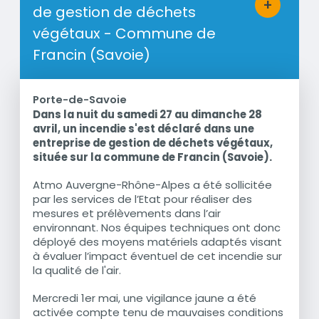
+
de gestion de déchets
Bouton d'a
végétaux - Commune de
Francin (Savoie)
Porte-de-Savoie
Dans la nuit du samedi 27 au dimanche 28
Résumé
avril, un incendie s'est déclaré dans une
entreprise de gestion de déchets végétaux,
située sur la commune de Francin (Savoie).
Atmo Auvergne-Rhône-Alpes a été sollicitée
par les services de l’Etat pour réaliser des
mesures et prélèvements dans l’air
environnant. Nos équipes techniques ont donc
déployé des moyens matériels adaptés visant
à évaluer l’impact éventuel de cet incendie sur
la qualité de l'air.
Mercredi 1er mai, une vigilance jaune a été
activée compte tenu de mauvaises conditions