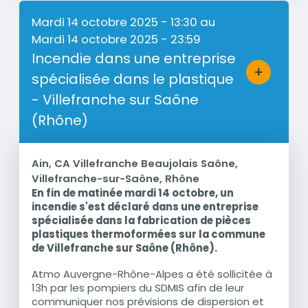
Mardi 14 octobre 2025 - 13:30
au
Mardi 14 octobre 2025 - 23:59
Incendie dans une entreprise
+
spécialisée dans le plastique
Bouton d'a
- Villefranche sur Saône
(Rhône)
Ain, CA Villefranche Beaujolais Saône,
Villefranche-sur-Saône, Rhône
En fin de matinée mardi 14 octobre, un
Résumé
incendie s'est déclaré dans une entreprise
spécialisée dans la fabrication de pièces
plastiques thermoformées sur la commune
de Villefranche sur Saône (Rhône).
Atmo Auvergne-Rhône-Alpes a été sollicitée à
13h par les pompiers du SDMIS afin de leur
communiquer nos prévisions de dispersion et