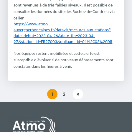
sont revenues à de très faibles niveaux. Il est possible de
consulter les données du site des Roches-de-Condrieu via
ce lien :
https://www.atmo-
auvergnerhonealpes.fr/dataviz/mesures-aux-stations?
date_debut=2023-04-26&date_fin=2023-04-
27&station_id=FR27003&polluant_id=01%2C03%2C08
Nos équipes restent mobilisées et cette alerte est
susceptible d’évoluer si de nouveaux dépassements sont
constatés dans les heures à venir.
»
1
2
SUIVANT
PIED DE PAGE