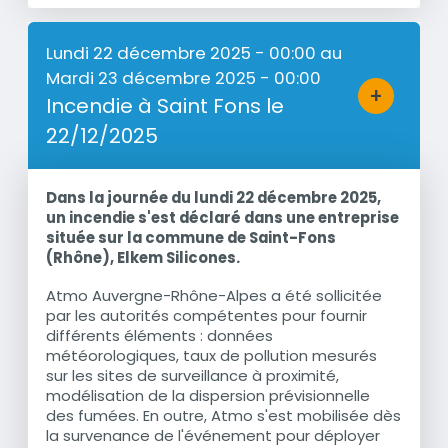
Lundi 22 décembre 2025 - 00:00
au
Mardi 23 décembre 2025 - 00:00
+
Incendie à Saint Fons le
Bouton d'a
22/12/2025
Dans la journée du lundi 22 décembre 2025,
Résumé
un incendie s'est déclaré dans une entreprise
située sur la commune de Saint-Fons
(Rhône), Elkem Silicones.
Atmo Auvergne-Rhône-Alpes a été sollicitée
par les autorités compétentes pour fournir
différents éléments : données
météorologiques, taux de pollution mesurés
sur les sites de surveillance à proximité,
modélisation de la dispersion prévisionnelle
des fumées. En outre, Atmo s'est mobilisée dès
la survenance de l'événement pour déployer