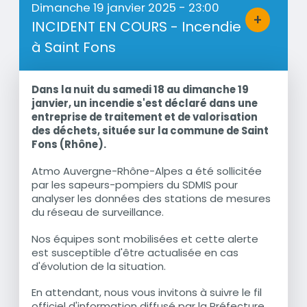
Dimanche 19 janvier 2025 - 23:00
+
INCIDENT EN COURS - Incendie
Bouton d'a
à Saint Fons
Dans la nuit du samedi 18 au dimanche 19
Résumé
janvier, un incendie s'est déclaré dans une
entreprise de traitement et de valorisation
des déchets, située sur la commune de Saint
Fons (Rhône).
Atmo Auvergne-Rhône-Alpes a été sollicitée
par les sapeurs-pompiers du SDMIS pour
analyser les données des stations de mesures
du réseau de surveillance.
Nos équipes sont mobilisées et cette alerte
est susceptible d'être actualisée en cas
d'évolution de la situation.
En attendant, nous vous invitons à suivre le fil
officiel d'information diffusé par la Préfecture.