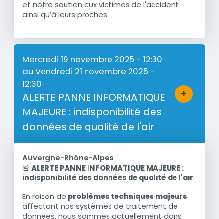
et notre soutien aux victimes de l'accident
ainsi qu’à leurs proches.
Mercredi 19 novembre 2025 - 12:30
au
Vendredi 21 novembre 2025 -
12:30
+
ALERTE PANNE INFORMATIQUE
Bouton d'a
MAJEURE : indisponibilité des
données de qualité de l'air
Auvergne-Rhône-Alpes
🚨
ALERTE PANNE INFORMATIQUE MAJEURE :
Résumé
indisponibilité des données de qualité de l'air
En raison de
problèmes techniques majeurs
affectant nos systèmes de traitement de
données, nous sommes actuellement dans