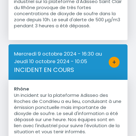
industriel sur la plateforme d'Adisseo Saint Clair
du Rhône provoque de très fortes
concentrations de dioxyde de soufre dans la
zone depuis 10h. Le seuil d'alerte de 500 µg/m3
pendant 3 heures a été dépassé.
Mercredi 9 octobre 2024 - 16:30
au
Jeudi 10 octobre 2024 - 10:05
+
Bouton d'a
INCIDENT EN COURS
Rhône
Un incident sur la plateforme Adisseo des
Résumé
Roches de Condrieu a eu lieu, conduisant à une
émission ponctuelle mais importante de
dioxyde de soufre. Le seuil d'information a été
dépassé sur une heure. Nos équipes sont en
lien avec l'industriel pour suivre l'évolution de la
situation et vous tenir informés.