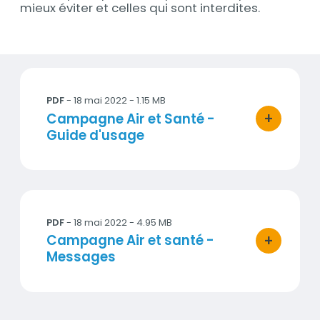
mieux éviter et celles qui sont interdites.
Documents
Campagne Air et Santé - Guide d'usage
PDF
- 18 mai 2022 - 1.15 MB
+
Titre
Campagne Air et Santé -
bouton d'ac
Guide d'usage
Campagne Air et santé - Messages
PDF
- 18 mai 2022 - 4.95 MB
+
Titre
Campagne Air et santé -
bouton d'ac
Messages