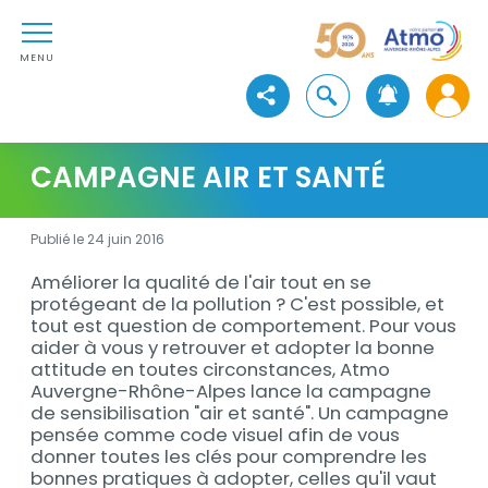
Aller au contenu
Atmo Auvergne-Rhône-Alpe
Aller au premier menu de navigation
Aller à la recherche
MENU
Ouvrir la recherche
Voir les réseaux sociaux
CAMPAGNE AIR ET SANTÉ
Publié le 24 juin 2016
Améliorer la qualité de l'air tout en se
Description
protégeant de la pollution ? C'est possible, et
tout est question de comportement. Pour vous
aider à vous y retrouver et adopter la bonne
attitude en toutes circonstances, Atmo
Auvergne-Rhône-Alpes lance la campagne
de sensibilisation "air et santé". Un campagne
pensée comme code visuel afin de vous
donner toutes les clés pour comprendre les
bonnes pratiques à adopter, celles qu'il vaut