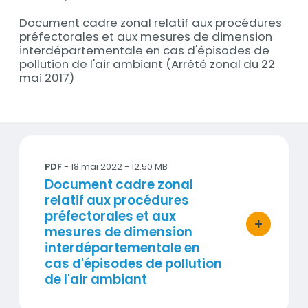
Document cadre zonal relatif aux procédures
Description
préfectorales et aux mesures de dimension
interdépartementale en cas d'épisodes de
pollution de l'air ambiant (Arrêté zonal du 22
mai 2017)
Documents
Document cadre zonal relatif aux procédures préf
PDF
- 18 mai 2022 - 12.50 MB
Titre
Document cadre zonal
relatif aux procédures
préfectorales et aux
+
bouton d'ac
mesures de dimension
interdépartementale en
cas d'épisodes de pollution
de l'air ambiant