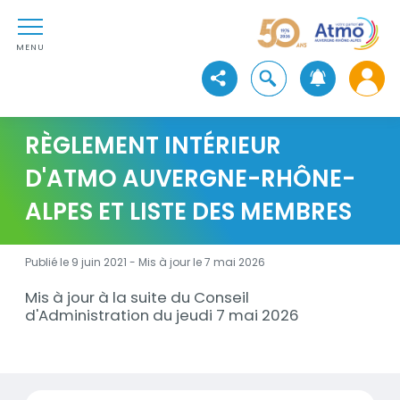
Aller au contenu
Atmo Auvergne-Rhône-Alpe
Aller au premier menu de navigation
Aller à la recherche
MENU
Ouvrir la recherche
Voir les réseaux sociaux
RÈGLEMENT INTÉRIEUR
D'ATMO AUVERGNE-RHÔNE-
ALPES ET LISTE DES MEMBRES
Publié le 9 juin 2021 - Mis à jour le
7 mai 2026
Mis à jour à la suite du Conseil
Description
d'Administration du jeudi 7 mai 2026
Documents