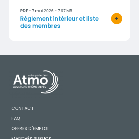
20260507_Atmo AuRA - REGLEMENT INTERIEUR - vers
PDF
-
7 mai 2026
- 7.97 MB
+
Titre
Réglement intérieur et liste
bouton d'ac
des membres
PIED DE PAGE
CONTACT
FAQ
OFFRES D'EMPLOI
MARCHÉS PUBLICS