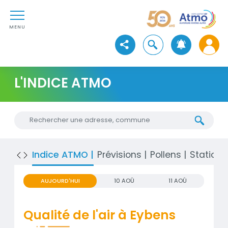
Aller au contenu
Atmo Auvergne-Rhône-Alpe
Aller au premier menu de navigation
Aller à la recherche
MENU
Ouvrir la recherche
Voir les réseaux sociaux
L'INDICE ATMO
Chercher une nouvelle adresse
Indice ATMO
Prévisions
Pollens
Stations
AUJOURD'HUI
10 AOÛ
11 AOÛ
Qualité de l'air à Eybens