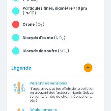
Particules fines, diamètre < 10 µm
PM10
O
Ozone
3
NO
Dioxyde d'azote
2
SO
Dioxyde de soufre
2
Légende
Personnes sensibles
N'aggravez pas les effets de la pollution
en ajoutant des facteurs irritants (tabac,
solvants, fumée de cheminée, pollens,
etc.)
Déplacements