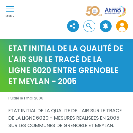
Aller au contenu
Atmo Auvergne-Rhône-Alpe
Aller au premier menu de navigation
Aller à la recherche
MENU
Ouvrir la recherche
Voir les réseaux sociaux
ETAT INITIAL DE LA QUALITÉ DE
L'AIR SUR LE TRACÉ DE LA
LIGNE 6020 ENTRE GRENOBLE
ET MEYLAN - 2005
Publié le 1 mai 2006
Description
ETAT INITIAL DE LA QUALITE DE L’AIR SUR LE TRACE
DE LA LIGNE 6020 - MESURES REALISEES EN 2005
SUR LES COMMUNES DE GRENOBLE ET MEYLAN.
Documents