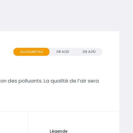
AUJOURD'HUI
08 AOÛ
09 AOÛ
n des polluants. La qualité de l’air sera
Légende