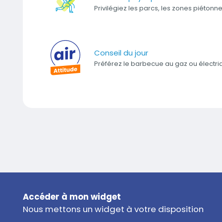
Privilégiez les parcs, les zones piétonne
Conseil du jour
Préférez le barbecue au gaz ou électri
Titre
Accéder à mon widget
Texte
Nous mettons un widget à votre disposition