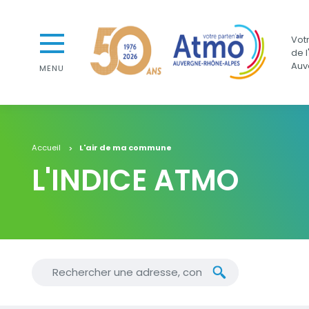
Aller au contenu
Aller au premier menu de navigation
Atmo Auvergne-Rhône-Alpes
Votr
Aller à la recherche
de l
Auv
MENU
Accueil
L'air de ma commune
L'INDICE ATMO
Chercher une nouvelle adresse