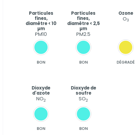
Particules
Particules
Ozone
fines,
fines,
O
3
diamètre < 10
diamètre < 2,5
µm
µm
PM10
PM2.5
BON
BON
DÉGRADÉ
Dioxyde
Dioxyde de
d'azote
soufre
NO
SO
2
2
BON
BON